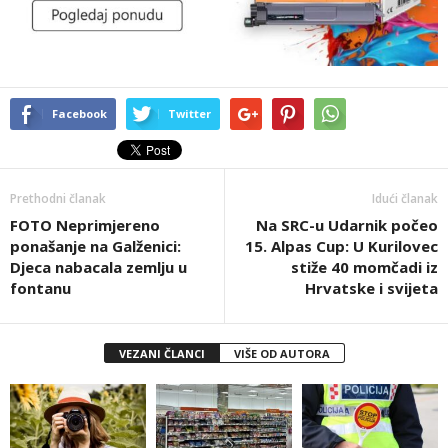
Facebook
Twitter
Prethodni članak
Idući članak
FOTO Neprimjereno
Na SRC-u Udarnik počeo
ponašanje na Galženici:
15. Alpas Cup: U Kurilovec
Djeca nabacala zemlju u
stiže 40 momčadi iz
fontanu
Hrvatske i svijeta
VEZANI ČLANCI
VIŠE OD AUTORA