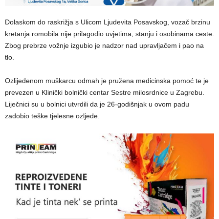
​Dolaskom do raskrižja s Ulicom Ljudevita Posavskog, vozač brzinu
kretanja romobila nije prilagodio uvjetima, stanju i osobinama ceste.
Zbog prebrze vožnje izgubio je nadzor nad upravljačem i pao na
tlo.
​Ozlijeđenom muškarcu odmah je pružena medicinska pomoć te je
prevezen u Klinički bolnički centar Sestre milosrdnice u Zagrebu.
Liječnici su u bolnici utvrdili da je 26-godišnjak u ovom padu
zadobio teške tjelesne ozljede.