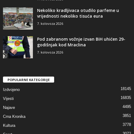
Nekoliko kradljivaca otuđilo parfeme u
vrijednosti nekoliko tisuća eura
7. kolovoza 2026
Pod zabranom vožnje izvan BiH uhićen 29-
godišnjak kod Mraclina
7. kolovoza 2026
POPULARNE KATEGORIJE
18145
Izdvojeno
16835
Vijesti
4495
Najave
3851
Crna Kronika
3778
Kultura
3072