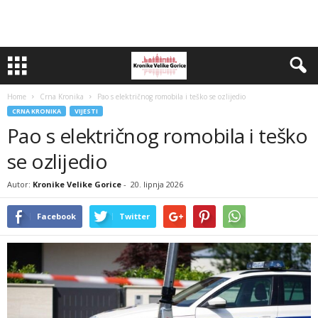
Home
Crna Kronika
Pao s električnog romobila i teško se ozlijedio
CRNA KRONIKA
VIJESTI
Pao s električnog romobila i teško
se ozlijedio
Autor:
Kronike Velike Gorice
-
20. lipnja 2026
Facebook
Twitter