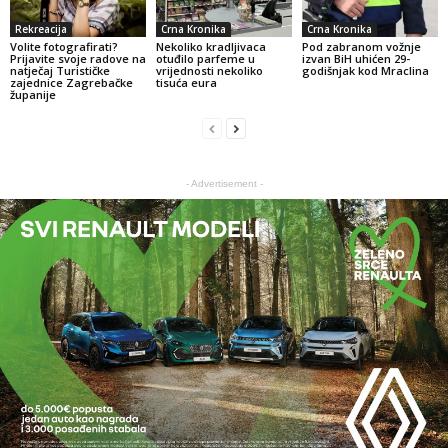
Rekreacija
Crna Kronika
Crna Kronika
Volite fotografirati?
Nekoliko kradljivaca
Pod zabranom vožnje
Prijavite svoje radove na
otuđilo parfeme u
izvan BiH uhićen 29-
natječaj Turističke
vrijednosti nekoliko
godišnjak kod Mraclina
zajednice Zagrebačke
tisuća eura
županije
- Advertisement -