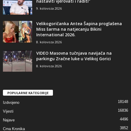
nastaviti vjerovati i raditi”
9. kolovoza 2026
Velikogoričanka Antea Šapina proglašena
Miss šarma na natjecanju Bikini
International 2026.
8. kolovoza 2026
VIDEO Masovna tučnjava navijača na
parkingu Zračne luke u Velikoj Gorici
8. kolovoza 2026
POPULARNE KATEGORIJE
18148
Izdvojeno
16836
Vijesti
4496
Najave
3852
Crna Kronika