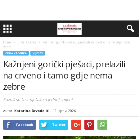
Home
Crna Kronika
Kažnjeni gorički pješaci, prelazili na crveno i tamo gdje nema
zebre
CRNA KRONIKA
VIJESTI
Kažnjeni gorički pješaci, prelazili
na crveno i tamo gdje nema
zebre
Kaznili su šest pješaka u jednoj smjeni
Autor:
Katarina Drvodelić
-
12. lipnja 2026
Facebook
Twitter