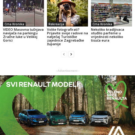
Crna Kronika
Rekreacija
Crna Kronika
VIDEO Masovna tučnjava
Volite fotografirati?
Nekoliko kradljivaca
navijača na parkingu
Prijavite svoje radove na
otuđilo parfeme u
Zračne luke u Velikoj
natječaj Turističke
vrijednosti nekoliko
Gorici
zajednice Zagrebačke
tisuća eura
županije
- Advertisement -