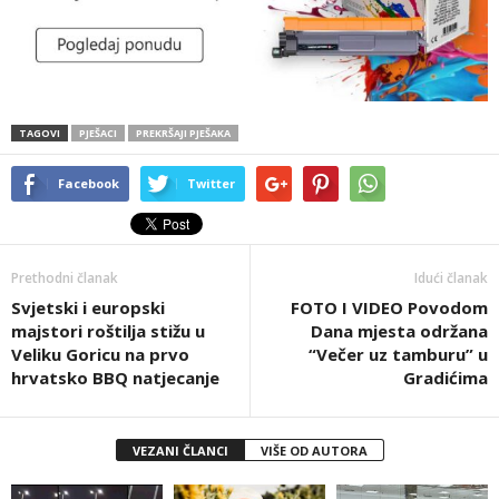
TAGOVI
PJEŠACI
PREKRŠAJI PJEŠAKA
Facebook
Twitter
Prethodni članak
Idući članak
Svjetski i europski
FOTO I VIDEO Povodom
majstori roštilja stižu u
Dana mjesta održana
Veliku Goricu na prvo
“Večer uz tamburu” u
hrvatsko BBQ natjecanje
Gradićima
VEZANI ČLANCI
VIŠE OD AUTORA