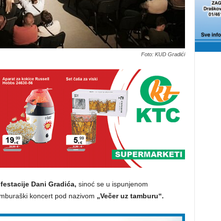
Foto: KUD Gradići
festacije Dani Gradića,
sinoć se u ispunjenom
amburaški koncert pod nazivom
„Večer uz tamburu“.