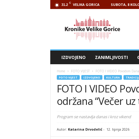
C
VELIKA GORICA
SUBOTA, 8 KOLO
31.2
Kronike
Velike
Gorice
IZDVOJENO
ZANIMLJIVOSTI
Home
FOTO VIJEST
FOTO I VIDEO Povodom Dana 
FOTO VIJEST
IZDVOJENO
KULTURA
TRADICIJ
FOTO I VIDEO Pov
održana “Večer uz
Program se nastavlja danas i kroz vikend
Autor:
Katarina Drvodelić
-
12. lipnja 2026