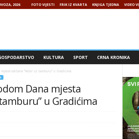
VOZA, 2026
FOTO VIJESTI
FRIK IZ KVARTA
KNJIGA TJEDNA
VIDEO VI
GOSPODARSTVO
KULTURA
SPORT
CRNA KRONIKA
mjesta održana “Večer uz tamburu” u Gradićima
A
odom Dana mjesta
 tamburu” u Gradićima