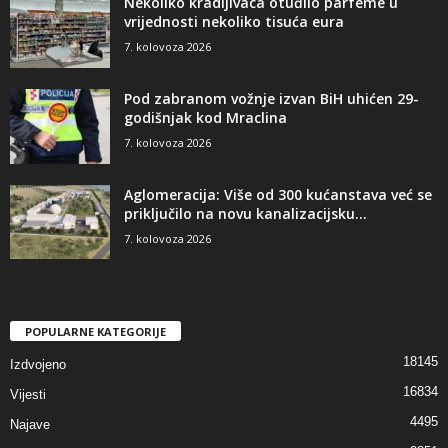
Nekoliko kradljivaca otuđilo parfeme u
vrijednosti nekoliko tisuća eura
7. kolovoza 2026
Pod zabranom vožnje izvan BiH uhićen 29-
godišnjak kod Mraclina
7. kolovoza 2026
Aglomeracija: Više od 300 kućanstava već se
priključilo na novu kanalizacijsku...
7. kolovoza 2026
POPULARNE KATEGORIJE
18145
Izdvojeno
16834
Vijesti
4495
Najave