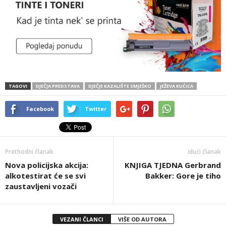
TAGOVI
DJEČJA PREDSTAVA
DJEČJE KAZALIŠTE SMJEŠKO
JEŽEVA KUĆICA
Facebook
Twitter
Prethodni članak
Idući članak
Nova policijska akcija:
KNJIGA TJEDNA Gerbrand
alkotestirat će se svi
Bakker: Gore je tiho
zaustavljeni vozači
VEZANI ČLANCI
VIŠE OD AUTORA