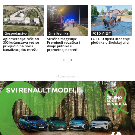
Gospodarstvo
Crna Kronika
FOTO VIJEST
Aglomeracija: Više od
Strašna tragedija:
FOTO U tijeku uređenje
300 kućanstava već se
Preminuli vozačica i
pločnika u Školskoj ulici
priključilo na novu
dvoje putnika u
kanalizacijsku mrežu
prometnoj nesreći
- Advertisement -