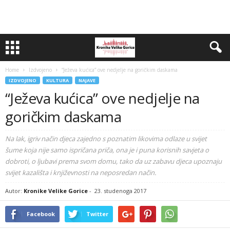
Home
Izdvojeno
“Ježeva kućica” ove nedjelje na goričkim daskama
IZDVOJENO
KULTURA
NAJAVE
“Ježeva kućica” ove nedjelje na
goričkim daskama
Na lak, igriv način djeca zajedno s poznatim likovima odlaze u svijet
šume koja nije samo ispričana priča, ona je i puna korisnih savjeta o
dobroti, o ljubavi prema svom domu, tako da uz zabavu djeca upoznaju
svijet kazališta i književnosti na neposredan način.
Autor:
Kronike Velike Gorice
-
23. studenoga 2017
Facebook
Twitter