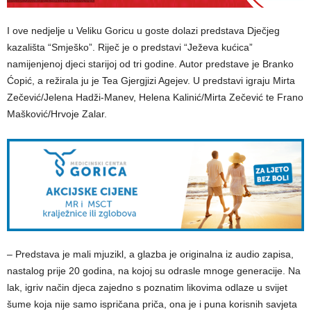
I ove nedjelje u Veliku Goricu u goste dolazi predstava Dječjeg
kazališta “Smješko”. Riječ je o predstavi “Ježeva kućica”
namijenjenoj djeci starijoj od tri godine. Autor predstave je Branko
Ćopić, a režirala ju je Tea Gjergjizi Agejev. U predstavi igraju Mirta
Zečević/Jelena Hadži-Manev, Helena Kalinić/Mirta Zečević te Frano
Mašković/Hrvoje Zalar.
– Predstava je mali mjuzikl, a glazba je originalna iz audio zapisa,
nastalog prije 20 godina, na kojoj su odrasle mnoge generacije. Na
lak, igriv način djeca zajedno s poznatim likovima odlaze u svijet
šume koja nije samo ispričana priča, ona je i puna korisnih savjeta