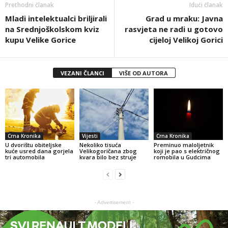
Prethodni članak
Idući članak
Mladi intelektualci briljirali
Grad u mraku: Javna
na Srednjoškolskom kviz
rasvjeta ne radi u gotovo
kupu Velike Gorice
cijeloj Velikoj Gorici
VEZANI ČLANCI
VIŠE OD AUTORA
Crna Kronika
Vijesti
Crna Kronika
U dvorištu obiteljske
Nekoliko tisuća
Preminuo maloljetnik
kuće usred dana gorjela
Velikogoričana zbog
koji je pao s električnog
tri automobila
kvara bilo bez struje
romobila u Gudcima
- Advertisement -