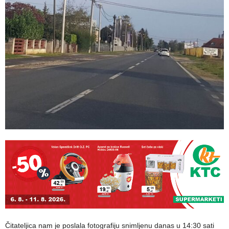
Čitateljica nam je poslala fotografiju snimljenu danas u 14:30 sati