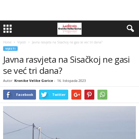
Home
Vijesti
Javna rasvjeta na Sisačkoj ne gasi se već tri dana?
VIJESTI
Javna rasvjeta na Sisačkoj ne gasi
se već tri dana?
Autor:
Kronike Velike Gorice
-
16. listopada 2023
Facebook
Twitter