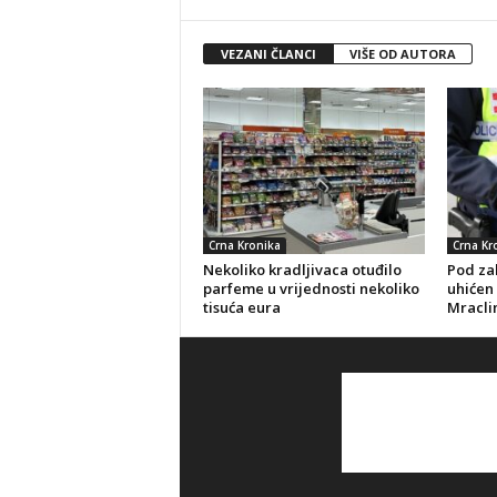
VEZANI ČLANCI
VIŠE OD AUTORA
Crna Kronika
Crna Kr
Nekoliko kradljivaca otuđilo
Pod za
parfeme u vrijednosti nekoliko
uhićen
tisuća eura
Mracli