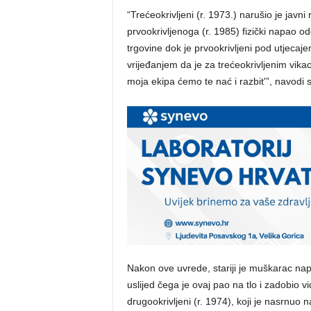
“Trećeokrivljeni (r. 1973.) narušio je javni
prvookrivljenoga (r. 1985) fizički napao 
trgovine dok je prvookrivljeni pod utjecaje
vrijeđanjem da je za trećeokrivljenim vikao: 
moja ekipa ćemo te nać i razbit'”, navodi 
Nakon ove uvrede, stariji je muškarac na
uslijed čega je ovaj pao na tlo i zadobio 
drugookrivljeni (r. 1974), koji je nasrnu