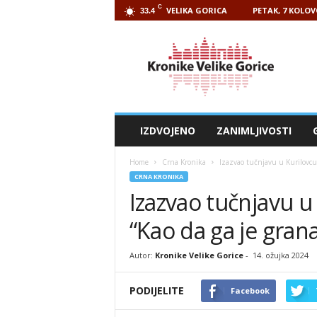
C
VELIKA GORICA
PETAK, 7 KOLOV
33.4
Kronike
Velike
Gorice
IZDVOJENO
ZANIMLJIVOSTI
Home
Crna Kronika
Izazvao tučnjavu u Kurilovcu,
CRNA KRONIKA
Izazvao tučnjavu u
“Kao da ga je grana
Autor:
Kronike Velike Gorice
-
14. ožujka 2024
PODIJELITE
Facebook