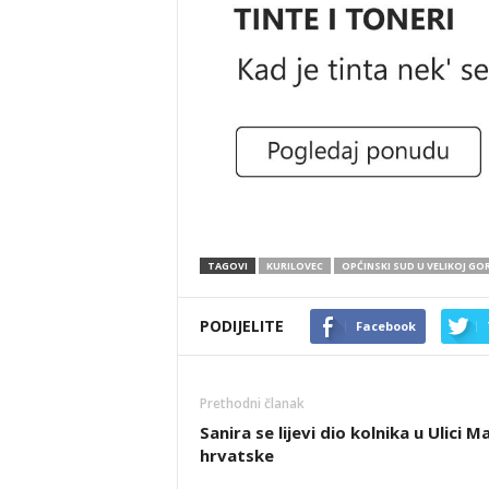
TAGOVI
KURILOVEC
OPĆINSKI SUD U VELIKOJ GOR
PODIJELITE
Facebook
Prethodni članak
Sanira se lijevi dio kolnika u Ulici M
hrvatske