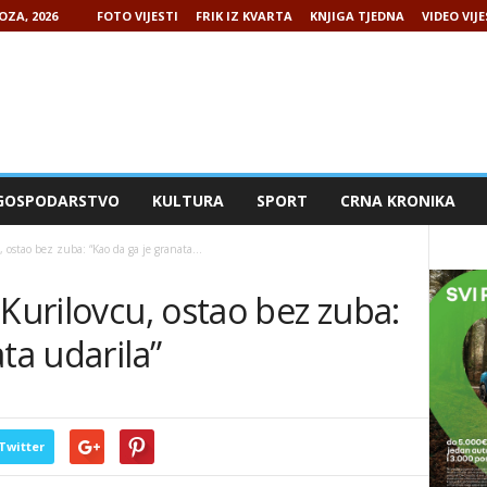
OZA, 2026
FOTO VIJESTI
FRIK IZ KVARTA
KNJIGA TJEDNA
VIDEO VIJE
GOSPODARSTVO
KULTURA
SPORT
CRNA KRONIKA
 ostao bez zuba: “Kao da ga je granata...
 Kurilovcu, ostao bez zuba:
ta udarila”
Twitter