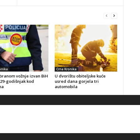
onika
Crna Kronika
branom vožnje izvan BiH
U dvorištu obiteljske kuće
 29-godišnjak kod
usred dana gorjela tri
na
automobila