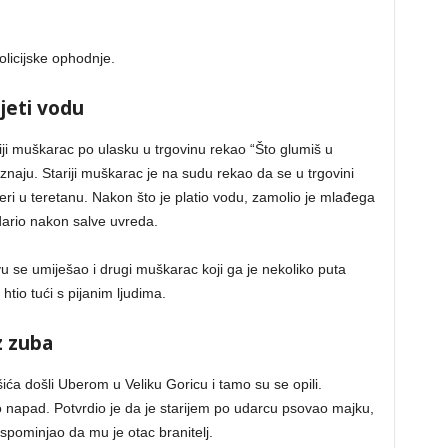
olicijske ophodnje.
ijeti vodu
riji muškarac po ulasku u trgovinu rekao “Što glumiš u
znaju. Stariji muškarac je na sudu rekao da se u trgovini
eri u teretanu. Nakon što je platio vodu, zamolio je mlađega
udario nakon salve uvreda.
vu se umiješao i drugi muškarac koji ga je nekoliko puta
 htio tući s pijanim ljudima.
z zuba
ća došli Uberom u Veliku Goricu i tamo su se opili.
ao napad. Potvrdio je da je starijem po udarcu psovao majku,
e spominjao da mu je otac branitelj.