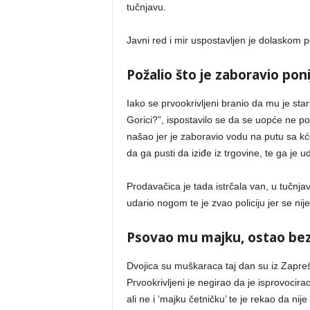
tučnjavu.
Javni red i mir uspostavljen je dolaskom p
Požalio što je zaboravio pon
Iako se prvookrivljeni branio da mu je sta
Gorici?”, ispostavilo se da se uopće ne po
našao jer je zaboravio vodu na putu sa kć
da ga pusti da iziđe iz trgovine, te ga je 
Prodavačica je tada istrčala van, u tučnja
udario nogom te je zvao policiju jer se nije
Psovao mu majku, ostao be
Dvojica su muškaraca taj dan su iz Zapreši
Prvookrivljeni je negirao da je isprovocir
ali ne i ‘majku četničku’ te je rekao da nij