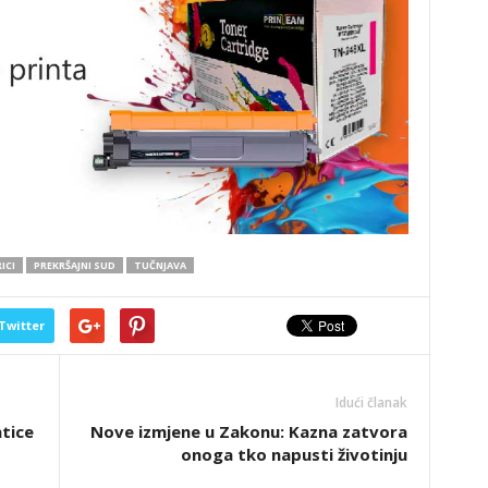
ICI
PREKRŠAJNI SUD
TUČNJAVA
Twitter
Idući članak
atice
Nove izmjene u Zakonu: Kazna zatvora
onoga tko napusti životinju