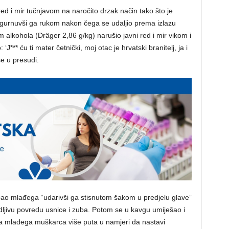
 red i mir tučnjavom na naročito drzak način tako što je
odgurnuvši ga rukom nakon čega se udaljio prema izlazu
m alkohola (Dräger 2,86 g/kg) narušio javni red i mir vikom i
‘J*** ću ti mater četnički, moj otac je hrvatski branitelj, ja i
se u presudi.
pao mlađega “udarivši ga stisnutom šakom u predjelu glave”
vidljivu povredu usnice i zuba. Potom se u kavgu umiješao i
o na mlađega muškarca više puta u namjeri da nastavi