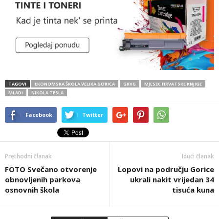
TAGOVI
EKONOMSKA ŠKOLA VELIKA GORICA
GKVG
MJESEC HRVATSKE KNJIGE
MLADI
NIKOLA TESLA
Facebook
Twitter
Prethodni članak
Idući članak
FOTO Svečano otvorenje
Lopovi na području Gorice
obnovljenih parkova
ukrali nakit vrijedan 34
osnovnih škola
tisuća kuna