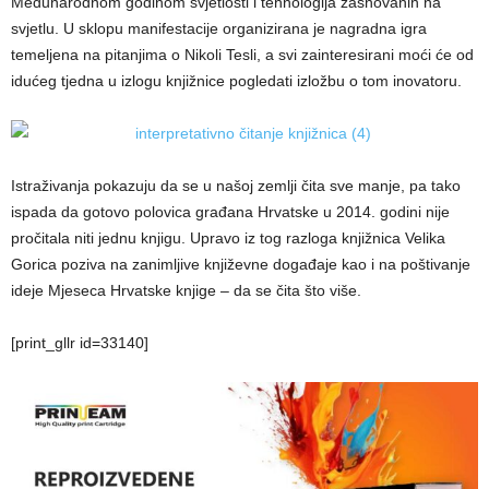
Međunarodnom godinom svjetlosti i tehnologija zasnovanih na
svjetlu. U sklopu manifestacije organizirana je nagradna igra
temeljena na pitanjima o Nikoli Tesli, a svi zainteresirani moći će od
idućeg tjedna u izlogu knjižnice pogledati izložbu o tom inovatoru.
Istraživanja pokazuju da se u našoj zemlji čita sve manje, pa tako
ispada da gotovo polovica građana Hrvatske u 2014. godini nije
pročitala niti jednu knjigu. Upravo iz tog razloga knjižnica Velika
Gorica poziva na zanimljive književne događaje kao i na poštivanje
ideje Mjeseca Hrvatske knjige – da se čita što više.
[print_gllr id=33140]