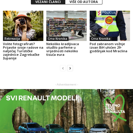
VEZANI ČLANCI
VIŠE OD AUTORA
Rekreacija
Crna Kronika
Crna Kronika
Volite fotografirati?
Nekoliko kradljivaca
Pod zabranom vožnje
Prijavite svoje radove na
otuđilo parfeme u
izvan BiH uhićen 29-
natječaj Turističke
vrijednosti nekoliko
godišnjak kod Mraclina
zajednice Zagrebačke
tisuća eura
županije
- Advertisement -