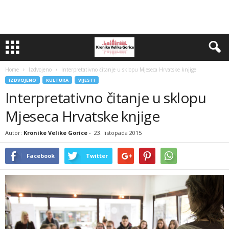
Home
Izdvojeno
Interpretativno čitanje u sklopu Mjeseca Hrvatske knjige
IZDVOJENO
KULTURA
VIJESTI
Interpretativno čitanje u sklopu
Mjeseca Hrvatske knjige
Autor:
Kronike Velike Gorice
-
23. listopada 2015
Facebook
Twitter