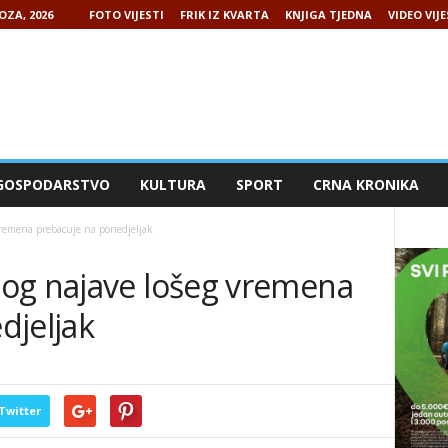
OZA, 2026
FOTO VIJESTI
FRIK IZ KVARTA
KNJIGA TJEDNA
VIDEO VIJE
GOSPODARSTVO
KULTURA
SPORT
CRNA KRONIKA
remena prebacuje na ponedjeljak
og najave lošeg vremena
djeljak
Twitter