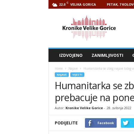
C
VELIKA GORICA
PETAK, 7 KOLOV
22.8
Kronike
Velike
Gorice
IZDVOJENO
ZANIMLJIVOSTI
Home
Najave
Humanitarka se zbog najave lošeg v
NAJAVE
VIJESTI
Humanitarka se zb
prebacuje na pone
Autor:
Kronike Velike Gorice
-
28. svibnja 2022
PODIJELITE
Facebook