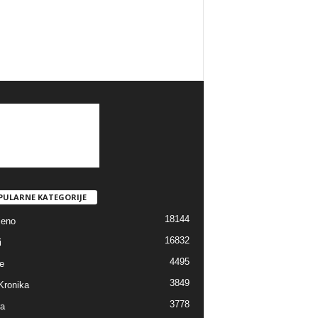
PULARNE KATEGORIJE
18144
jeno
16832
i
4495
e
3849
Kronika
3778
ra