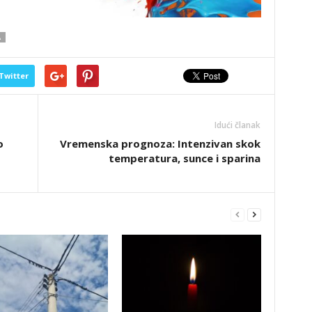
A
Twitter
Idući članak
o
Vremenska prognoza: Intenzivan skok
temperatura, sunce i sparina