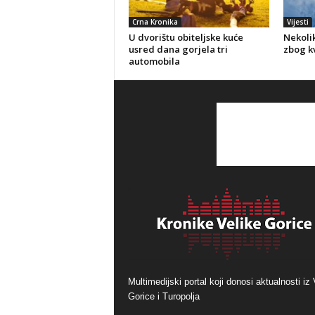
Crna Kronika
Vijesti
U dvorištu obiteljske kuće
Nekolik
usred dana gorjela tri
zbog kv
automobila
Multimedijski portal koji donosi aktualnosti iz 
Gorice i Turopolja