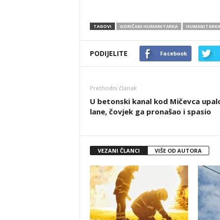
TAGOVI
GORIČANI HUMANITARKA
HUMANITARK
PODIJELITE
Facebook
Prethodni članak
U betonski kanal kod Mičevca upal
lane, čovjek ga pronašao i spasio
VEZANI ČLANCI
VIŠE OD AUTORA