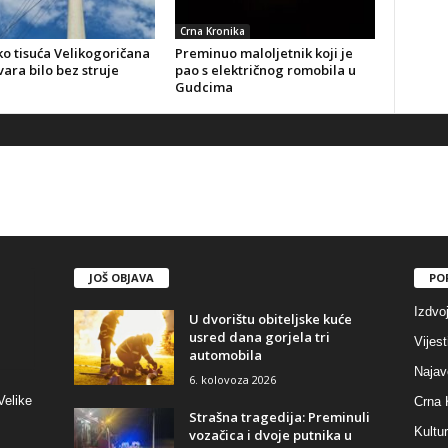
Crna Kronika
o tisuća Velikogoričana
Preminuo maloljetnik koji je
ara bilo bez struje
pao s električnog romobila u
Gudcima
JOŠ OBJAVA
PO
Izdvo
U dvorištu obiteljske kuće
usred dana gorjela tri
Vijest
automobila
Najav
6. kolovoza 2026
Velike
Crna 
Strašna tragedija: Preminuli
Kultu
vozačica i dvoje putnika u