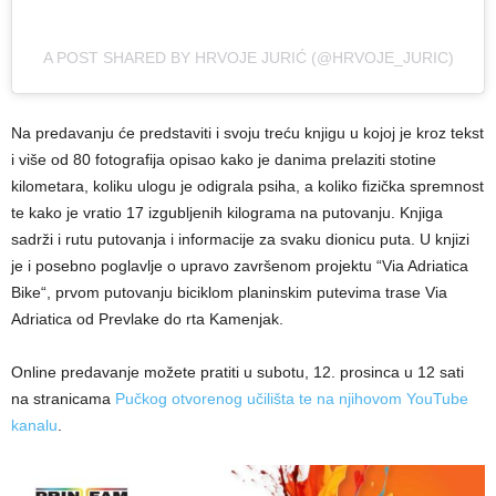
A POST SHARED BY HRVOJE JURIĆ (@HRVOJE_JURIC)
Na predavanju će predstaviti i svoju treću knjigu u kojoj je kroz tekst
i više od 80 fotografija opisao kako je danima prelaziti stotine
kilometara, koliku ulogu je odigrala psiha, a koliko fizička spremnost
te kako je vratio 17 izgubljenih kilograma na putovanju. Knjiga
sadrži i rutu putovanja i informacije za svaku dionicu puta. U knjizi
je i posebno poglavlje o upravo završenom projektu “Via Adriatica
Bike“, prvom putovanju biciklom planinskim putevima trase Via
Adriatica od Prevlake do rta Kamenjak.
Online predavanje možete pratiti u subotu, 12. prosinca u 12 sati
na stranicama
Pučkog otvorenog učilišta te na njihovom YouTube
kanalu
.