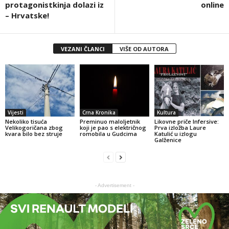
protagonistkinja dolazi iz
online
– Hrvatske!
VEZANI ČLANCI
VIŠE OD AUTORA
Vijesti
Crna Kronika
Kultura
Nekoliko tisuća
Preminuo maloljetnik
Likovne priče Infersive:
Velikogoričana zbog
koji je pao s električnog
Prva izložba Laure
kvara bilo bez struje
romobila u Gudcima
Katulić u izlogu
Galženice
- Advertisement -