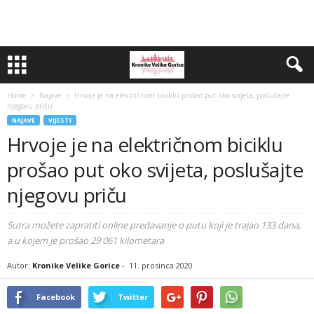
Home
Najave
Hrvoje je na električnom biciklu prošao put oko svijeta, poslušajte
njegovu priču
NAJAVE
VIJESTI
Hrvoje je na električnom biciklu
prošao put oko svijeta, poslušajte
njegovu priču
Sutra možete zapratiti online predavanje o putu koji je trajao 133 dana,
a u kojem je prošao 29 061 kilometara
Autor:
Kronike Velike Gorice
-
11. prosinca 2020
Facebook
Twitter