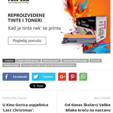
TAGOVI
ELEKTRIČNI BICIKL
HRVOJE JURIĆ
ONLINE PREDAVANJE
POUVG
PREDAVANJE
PUT OKO SVIJETA NA ELEKTRIČNOM BICIKLU
Facebook
Twitter
Prethodni članak
Idući članak
U Kinu Gorica uspješnica
Od danas školarci Velike
‘Last Christmas’:
Mlake kreću na nastavu