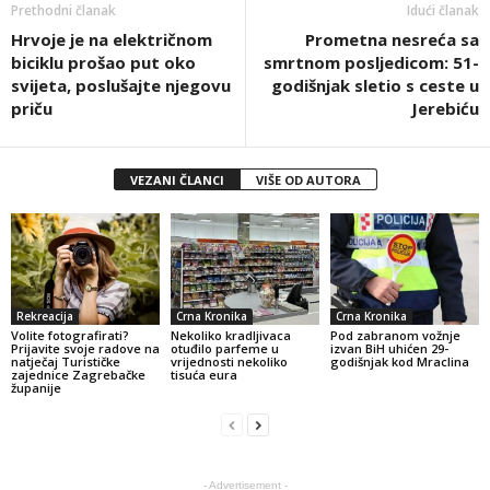
Prethodni članak
Idući članak
Hrvoje je na električnom
Prometna nesreća sa
biciklu prošao put oko
smrtnom posljedicom: 51-
svijeta, poslušajte njegovu
godišnjak sletio s ceste u
priču
Jerebiću
VEZANI ČLANCI
VIŠE OD AUTORA
Rekreacija
Crna Kronika
Crna Kronika
Volite fotografirati?
Nekoliko kradljivaca
Pod zabranom vožnje
Prijavite svoje radove na
otuđilo parfeme u
izvan BiH uhićen 29-
natječaj Turističke
vrijednosti nekoliko
godišnjak kod Mraclina
zajednice Zagrebačke
tisuća eura
županije
- Advertisement -