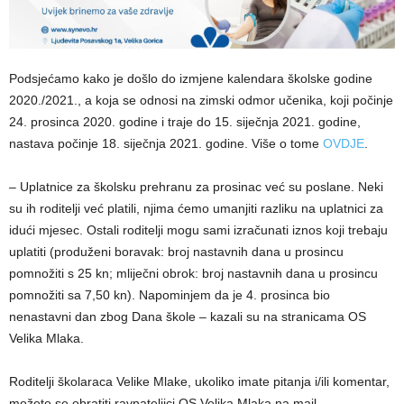
Podsjećamo kako je došlo do izmjene kalendara školske godine
2020./2021., a koja se odnosi na zimski odmor učenika, koji počinje
24. prosinca 2020. godine i traje do 15. siječnja 2021. godine,
nastava počinje 18. siječnja 2021. godine. Više o tome
OVDJE
.
– Uplatnice za školsku prehranu za prosinac već su poslane. Neki
su ih roditelji već platili, njima ćemo umanjiti razliku na uplatnici za
idući mjesec. Ostali roditelji mogu sami izračunati iznos koji trebaju
uplatiti (produženi boravak: broj nastavnih dana u prosincu
pomnožiti s 25 kn; mliječni obrok: broj nastavnih dana u prosincu
pomnožiti sa 7,50 kn). Napominjem da je 4. prosinca bio
nenastavni dan zbog Dana škole – kazali su na stranicama OS
Velika Mlaka.
Roditelji školaraca Velike Mlake, ukoliko imate pitanja i/ili komentar,
možete se obratiti ravnateljici OS Velika Mlaka na mail