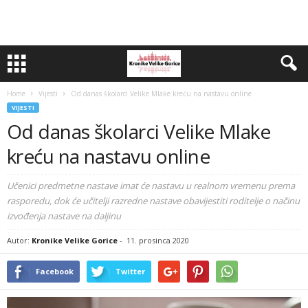
Home
Vijesti
Od danas školarci Velike Mlake kreću na nastavu online
VIJESTI
Od danas školarci Velike Mlake
kreću na nastavu online
Učenici predmetne nastave imat će nastavu u realnom vremenu prema
rasporedu, dok će učitelji razredne nastave obavijestiti roditelje o načinu
izvođenja nastave na daljinu
Autor:
Kronike Velike Gorice
-
11. prosinca 2020
Facebook
Twitter