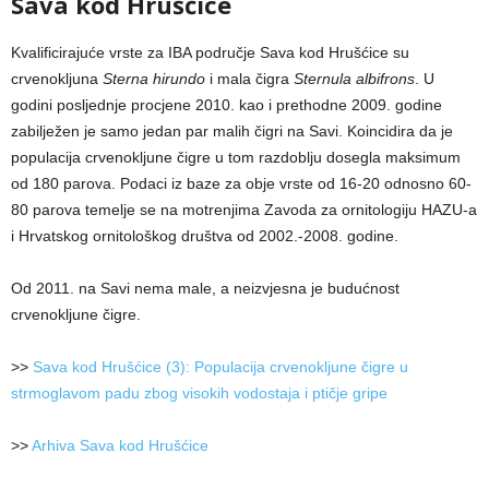
Sava kod Hrušćice
Kvalificirajuće vrste za IBA područje Sava kod Hrušćice su
crvenokljuna
Sterna hirundo
i mala čigra
Sternula albifrons
. U
godini posljednje procjene 2010. kao i prethodne 2009. godine
zabilježen je samo jedan par malih čigri na Savi. Koincidira da je
populacija crvenokljune čigre u tom razdoblju dosegla maksimum
od 180 parova. Podaci iz baze za obje vrste od 16-20 odnosno 60-
80 parova temelje se na motrenjima Zavoda za ornitologiju HAZU-a
i Hrvatskog ornitološkog društva od 2002.-2008. godine.
Od 2011. na Savi nema male, a neizvjesna je budućnost
crvenokljune čigre.
>>
Sava kod Hrušćice (3): Populacija crvenokljune čigre u
strmoglavom padu zbog visokih vodostaja i ptičje gripe
>>
Arhiva Sava kod Hrušćice