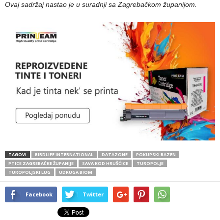
Ovaj sadržaj nastao je u suradnji sa Zagrebačkom županijom.
TAGOVI
BIRDLIFE INTERNATIONAL
DATAZONE
POKUPSKI BAZEN
PTICE ZAGREBAČKE ŽUPANIJE
SAVA KOD HRUŠĆICE
TUROPOLJE
TUROPOLJSKI LUG
UDRUGA BIOM
Facebook
Twitter