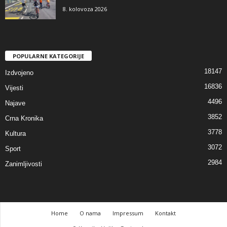
8. kolovoza 2026
POPULARNE KATEGORIJE
18147
Izdvojeno
16836
Vijesti
4496
Najave
3852
Crna Kronika
3778
Kultura
3072
Sport
2984
Zanimljivosti
Home
O nama
Impressum
Kontakt