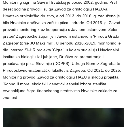
Monitoring čigri na Savi u Hrvatskoj je počeo 2002. godine. Prvih
deset godina provodili su ga Zavod za ornitologiju HAZU-a i
Hrvatsko ornitološko društvo, a od 2013. do 2016. g. zaduženo je
bilo Hrvatsko društvo za zaštitu ptica i prirode. Od 2015. g. Zavod
provodi monitoring kroz kooperaciju s Javnom ustanovom ‘Zeleni
prsten’ Zagrebačke županije i Javnom ustanovom ‘Priroda Grada
Zagreba’ (prije JU Maksimir). U periodu 2018.-2019. monitoring je
dio Interreg SI-HR projekta ‘Čigra’, u kojem sudjeluju i Nacionalni
institut za biologiju iz Ljubljane, Društvo za promatranje i
proučavanje ptica Slovenije (DOPPS), Udruga Biom iz Zagreba te
Prirodoslovno-matematički fakultet iz Zagreba. Od 2021. do 2025.
Monitoring provodi Zavod za ornitologiju HAZU u sklopu projekta
‘Kopno ili more: ekološki i genetički aspekti izbora staništa
crvenokljune čigre’ financiranog sredstvima Hrvatske zaklade za
znanost.