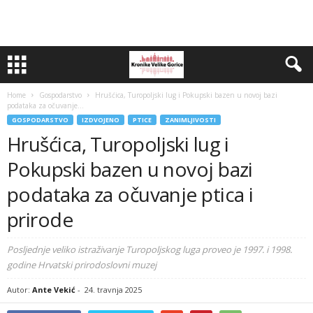
Home
Gospodarstvo
Hrušćica, Turopoljski lug i Pokupski bazen u novoj bazi
podataka za očuvanje...
GOSPODARSTVO
IZDVOJENO
PTICE
ZANIMLJIVOSTI
Hrušćica, Turopoljski lug i
Pokupski bazen u novoj bazi
podataka za očuvanje ptica i
prirode
Posljednje veliko istraživanje Turopoljskog luga proveo je 1997. i 1998.
godine Hrvatski prirodoslovni muzej
Autor:
Ante Vekić
-
24. travnja 2025