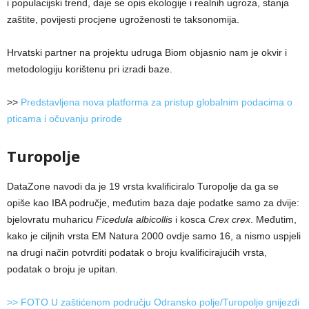
i populacijski trend, daje se opis ekologije i realnih ugroza, stanja
zaštite, povijesti procjene ugroženosti te taksonomija.
Hrvatski partner na projektu udruga Biom objasnio nam je okvir i
metodologiju korištenu pri izradi baze.
>>
Predstavljena nova platforma za pristup globalnim podacima o
pticama i očuvanju prirode
Turopolje
DataZone navodi da je 19 vrsta kvalificiralo Turopolje da ga se
opiše kao IBA područje, međutim baza daje podatke samo za dvije:
bjelovratu muharicu
Ficedula albicollis
i kosca
Crex crex
. Međutim,
kako je ciljnih vrsta EM Natura 2000 ovdje samo 16, a nismo uspjeli
na drugi način potvrditi podatak o broju kvalificirajućih vrsta,
podatak o broju je upitan.
>> FOTO U zaštićenom području Odransko polje/Turopolje gnijezdi