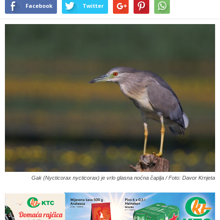
Facebook
Twitter
Gak (Nycticorax nycticorax) je vrlo glasna noćna čaplja / Foto: Davor Krnjeta