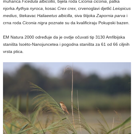
muharica
Ficedula albicollis
, bijela roda
Ciconia ciconia
, patka
njorka
Aythya nyroca
, kosac
Crex crex
, crvenoglavi djetlić
Leiopicus
medius
, štekavac
Haliaeetus albicilla
, siva štijoka
Zapornia parva
i
crna roda
Ciconia nigra
poznate su da kvalificiraju Pokupski bazen.
EM Natura 2000 određuje da je ovdje očuvati tip 3130 Amfibijska
staništa Isoëto-Nanojuncetea i pogodna staništa za 61 od 66 ciljnih
vrsta ptica.