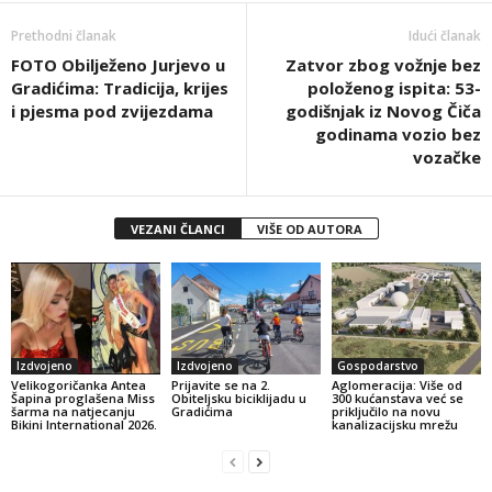
Prethodni članak
Idući članak
FOTO Obilježeno Jurjevo u
Zatvor zbog vožnje bez
Gradićima: Tradicija, krijes
položenog ispita: 53-
i pjesma pod zvijezdama
godišnjak iz Novog Čiča
godinama vozio bez
vozačke
VEZANI ČLANCI
VIŠE OD AUTORA
Izdvojeno
Izdvojeno
Gospodarstvo
Velikogoričanka Antea
Prijavite se na 2.
Aglomeracija: Više od
Šapina proglašena Miss
Obiteljsku biciklijadu u
300 kućanstava već se
šarma na natjecanju
Gradićima
priključilo na novu
Bikini International 2026.
kanalizacijsku mrežu