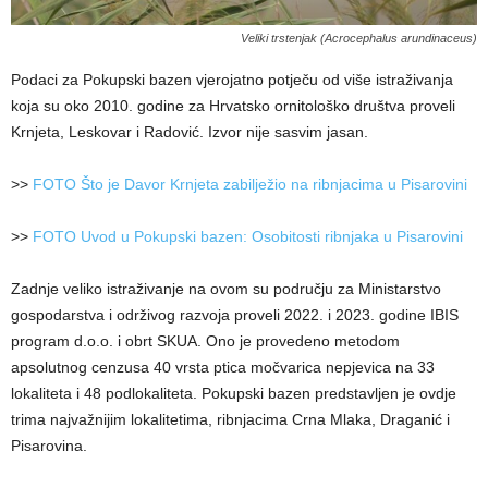
Veliki trstenjak (Acrocephalus arundinaceus)
Podaci za Pokupski bazen vjerojatno potječu od više istraživanja
koja su oko 2010. godine za Hrvatsko ornitološko društva proveli
Krnjeta, Leskovar i Radović. Izvor nije sasvim jasan.
>>
FOTO Što je Davor Krnjeta zabilježio na ribnjacima u Pisarovini
>>
FOTO Uvod u Pokupski bazen: Osobitosti ribnjaka u Pisarovini
Zadnje veliko istraživanje na ovom su području za Ministarstvo
gospodarstva i održivog razvoja proveli 2022. i 2023. godine IBIS
program d.o.o. i obrt SKUA. Ono je provedeno metodom
apsolutnog cenzusa 40 vrsta ptica močvarica nepjevica na 33
lokaliteta i 48 podlokaliteta. Pokupski bazen predstavljen je ovdje
trima najvažnijim lokalitetima, ribnjacima Crna Mlaka, Draganić i
Pisarovina.