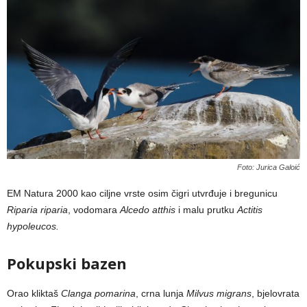
Foto: Jurica Galoić
EM Natura 2000 kao ciljne vrste osim čigri utvrđuje i bregunicu
Riparia riparia
, vodomara
Alcedo atthis
i malu prutku
Actitis
hypoleucos.
Pokupski bazen
Orao kliktaš
Clanga pomarina
, crna lunja
Milvus migrans
, bjelovrata