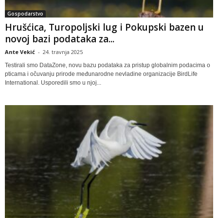
Gospodarstvo
Hrušćica, Turopoljski lug i Pokupski bazen u
novoj bazi podataka za...
Ante Vekić
-
24. travnja 2025
Testirali smo DataZone, novu bazu podataka za pristup globalnim podacima o
pticama i očuvanju prirode međunarodne nevladine organizacije BirdLife
International. Usporedili smo u njoj...