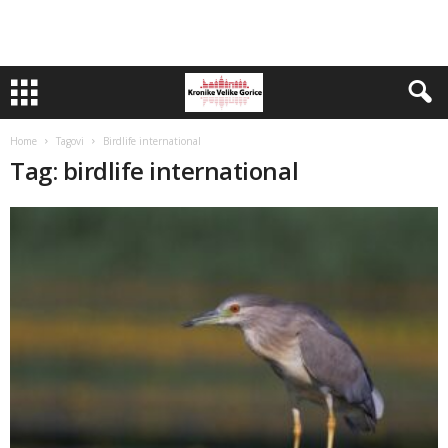
Home
Tagovi
Birdlife international
Tag: birdlife international