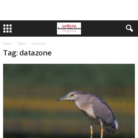
Home
Tagovi
Datazone
Tag: datazone