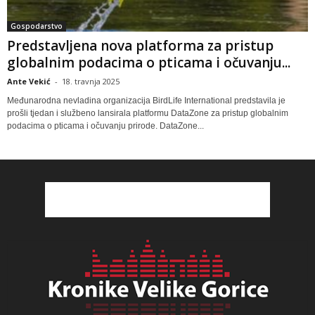
Gospodarstvo
Predstavljena nova platforma za pristup
globalnim podacima o pticama i očuvanju...
Ante Vekić
-
18. travnja 2025
Međunarodna nevladina organizacija BirdLife International predstavila je
prošli tjedan i službeno lansirala platformu DataZone za pristup globalnim
podacima o pticama i očuvanju prirode. DataZone...