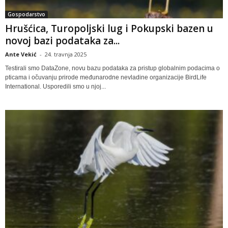
Gospodarstvo
Hrušćica, Turopoljski lug i Pokupski bazen u
novoj bazi podataka za...
Ante Vekić
-
24. travnja 2025
Testirali smo DataZone, novu bazu podataka za pristup globalnim podacima o
pticama i očuvanju prirode međunarodne nevladine organizacije BirdLife
International. Usporedili smo u njoj...