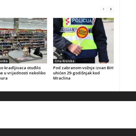
onika
Crna Kronika
o kradljivaca otuđilo
Pod zabranom vožnje izvan BiH
 u vrijednosti nekoliko
uhićen 29-godišnjak kod
eura
Mraclina