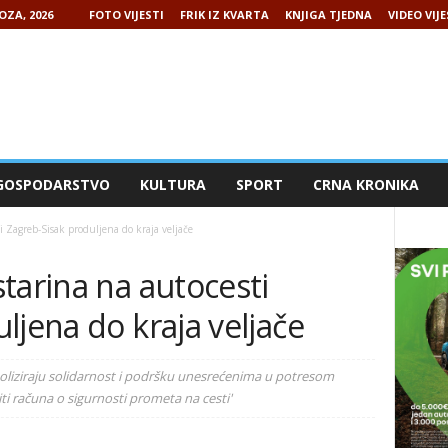
OZA, 2026
FOTO VIJESTI
FRIK IZ KVARTA
KNJIGA TJEDNA
VIDEO VIJE
GOSPODARSTVO
KULTURA
SPORT
CRNA KRONIKA
i Zagreb-Sisak produljena do kraja veljače
tarina na autocesti
ljena do kraja veljače
oliziraju solidarnost i podršku unesrećenima u potresom
ti računa o sigurnosti prometa na cesti'