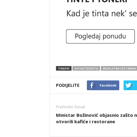
TAGOVI
A11 AUTOCESTA
BESPLATNA CESTARINA 
PODIJELITE
Facebook
Prethodni članak
Ministar Božinović objasnio zašto n
otvorili kafiće i restorane