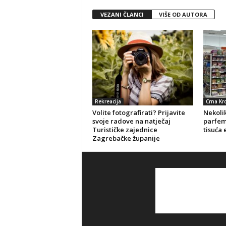
VEZANI ČLANCI
VIŠE OD AUTORA
Rekreacija
Crna Kr
Volite fotografirati? Prijavite
Nekolik
svoje radove na natječaj
parfeme
Turističke zajednice
tisuća 
Zagrebačke županije