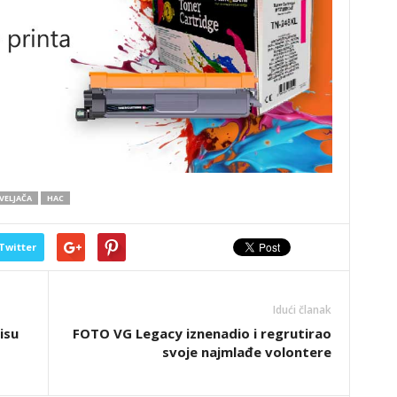
VELJAČA
HAC
Twitter
Idući članak
isu
FOTO VG Legacy iznenadio i regrutirao
svoje najmlađe volontere