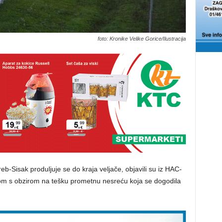
foto: Kronike Velike Gorice/Ilustracija
b-Sisak produljuje se do kraja veljače, objavili su iz HAC-
om s obzirom na tešku prometnu nesreću koja se dogodila