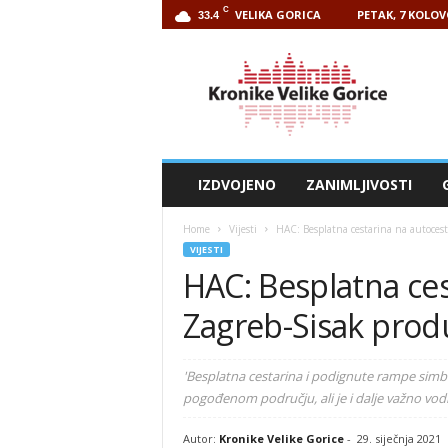
C
VELIKA GORICA
PETAK, 7 KOLOV
33.4
Kronike
Velike
Gorice
IZDVOJENO
ZANIMLJIVOSTI
Home
Vijesti
HAC: Besplatna cestarina na autocest
VIJESTI
HAC: Besplatna ces
Zagreb-Sisak produ
'Besplatna cestarina i podignute rampe simb
pogođenom području, ali je i dalje važno vodi
Autor:
Kronike Velike Gorice
-
29. siječnja 2021