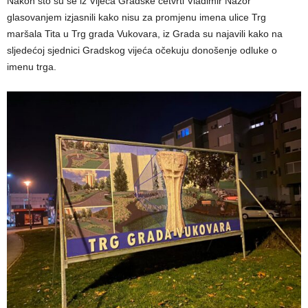
Nakon što su se iz Vijeća Gradske četvrti Vladimir Nazor
glasovanjem izjasnili kako nisu za promjenu imena ulice Trg
maršala Tita u Trg grada Vukovara, iz Grada su najavili kako na
sljedećoj sjednici Gradskog vijeća očekuju donošenje odluke o
imenu trga.