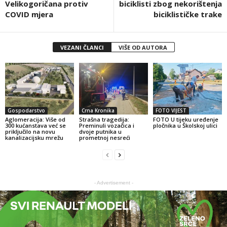
Velikogoričana protiv
biciklisti zbog nekorištenja
COVID mjera
biciklističke trake
VEZANI ČLANCI
VIŠE OD AUTORA
Gospodarstvo
Crna Kronika
FOTO VIJEST
Aglomeracija: Više od
Strašna tragedija:
FOTO U tijeku uređenje
300 kućanstava već se
Preminuli vozačica i
pločnika u Školskoj ulici
priključilo na novu
dvoje putnika u
kanalizacijsku mrežu
prometnoj nesreći
- Advertisement -