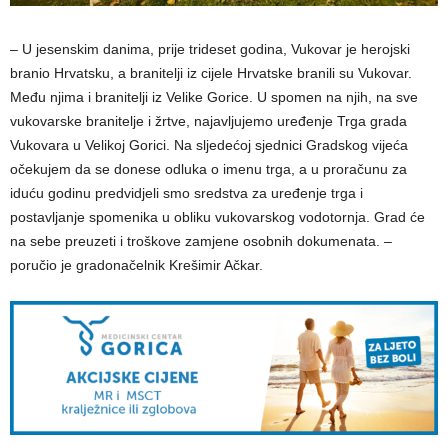
– U jesenskim danima, prije trideset godina, Vukovar je herojski
branio Hrvatsku, a branitelji iz cijele Hrvatske branili su Vukovar.
Među njima i branitelji iz Velike Gorice. U spomen na njih, na sve
vukovarske branitelje i žrtve, najavljujemo uređenje Trga grada
Vukovara u Velikoj Gorici. Na sljedećoj sjednici Gradskog vijeća
očekujem da se donese odluka o imenu trga, a u proračunu za
iduću godinu predvidjeli smo sredstva za uređenje trga i
postavljanje spomenika u obliku vukovarskog vodotornja. Grad će
na sebe preuzeti i troškove zamjene osobnih dokumenata. –
poručio je gradonačelnik Krešimir Ačkar.