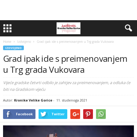
Home
Izdvojeno
Grad ipak ide s preimenovanjem u Trg grada Vukovara
IZDVOJENO
Grad ipak ide s preimenovanjem
u Trg grada Vukovara
Vijeće gradske četvrti odbilo je zahtjev za preimenovanjem, a odluka će
biti na Gradskom vijeću
Autor:
Kronike Velike Gorice
-
11. studenoga 2021
Facebook
Twitter