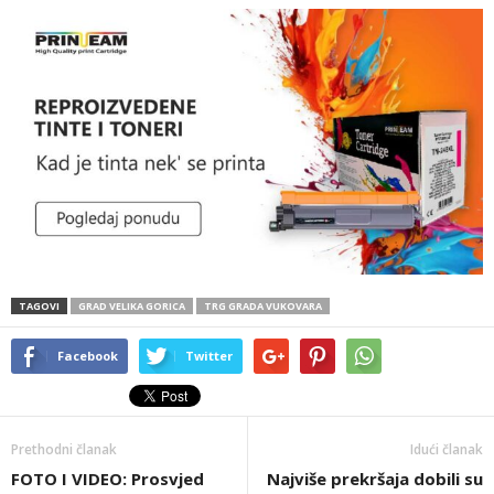
TAGOVI
GRAD VELIKA GORICA
TRG GRADA VUKOVARA
Facebook
Twitter
Prethodni članak
Idući članak
FOTO I VIDEO: Prosvjed
Najviše prekršaja dobili su