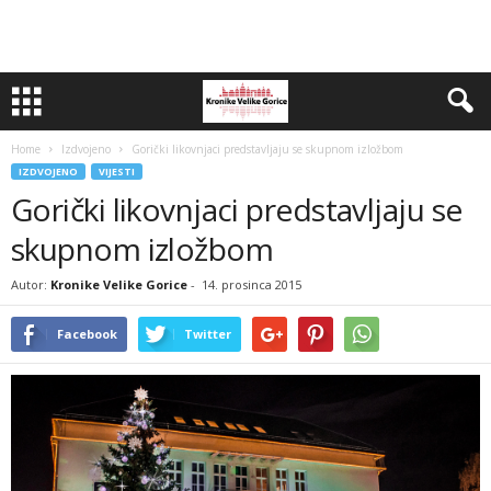
Home
Izdvojeno
Gorički likovnjaci predstavljaju se skupnom izložbom
IZDVOJENO
VIJESTI
Gorički likovnjaci predstavljaju se
skupnom izložbom
Autor:
Kronike Velike Gorice
-
14. prosinca 2015
Facebook
Twitter