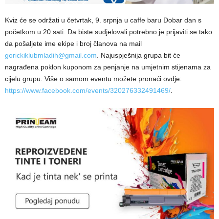
Kviz će se održati u četvrtak, 9. srpnja u caffe baru Dobar dan s
početkom u 20 sati. Da biste sudjelovali potrebno je prijaviti se tako
da pošaljete ime ekipe i broj članova na mail
gorickiklubmladih@gmail.com
. Najuspješnija grupa bit će
nagrađena poklon kuponom za penjanje na umjetnim stijenama za
cijelu grupu. Više o samom eventu možete pronaći ovdje:
https://www.facebook.com/events/320276332491469/
.