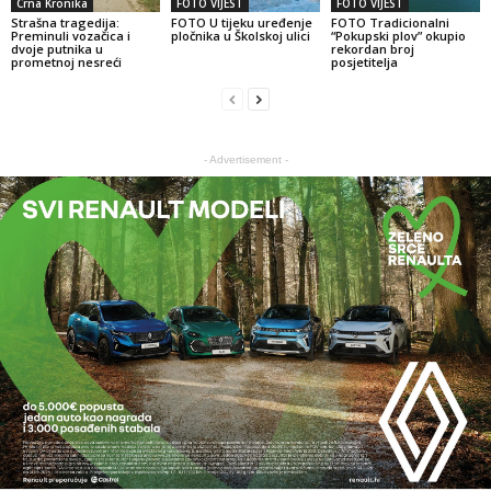
Crna Kronika
FOTO VIJEST
FOTO VIJEST
Strašna tragedija:
FOTO U tijeku uređenje
FOTO Tradicionalni
Preminuli vozačica i
pločnika u Školskoj ulici
“Pokupski plov” okupio
dvoje putnika u
rekordan broj
prometnoj nesreći
posjetitelja
- Advertisement -