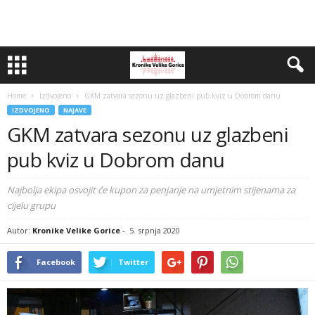
Home
Izdvojeno
GKM zatvara sezonu uz glazbeni pub kviz u Dobrom danu
IZDVOJENO
NAJAVE
GKM zatvara sezonu uz glazbeni
pub kviz u Dobrom danu
Najbolja ekipa osvojit će kupon za penjanje na umjetnim stijenama za
cijelu grupu
Autor:
Kronike Velike Gorice
-
5. srpnja 2020
Facebook
Twitter