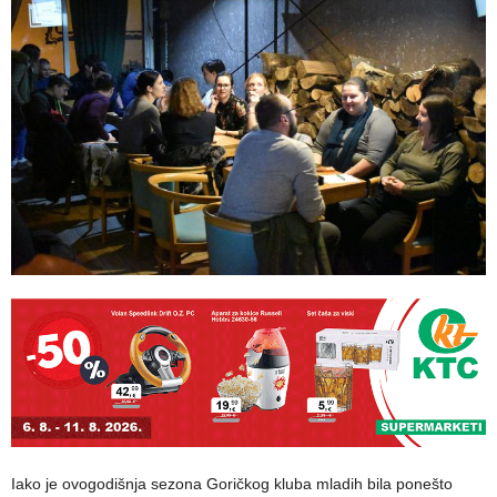
Iako je ovogodišnja sezona Goričkog kluba mladih bila ponešto