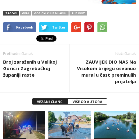
TAGOVI
GKM
GORIČKI KLUB MLADIH
PUB KVIZ
Facebook
Twitter
Prethodni članak
Idući članak
Broj zaraženih u Velikoj
ZAUVIJEK DIO NAS Na
Gorici i Zagrebačkoj
Visokom brijegu osvanuo
županiji raste
mural u čast preminulih
prijatelja
VEZANI ČLANCI
VIŠE OD AUTORA