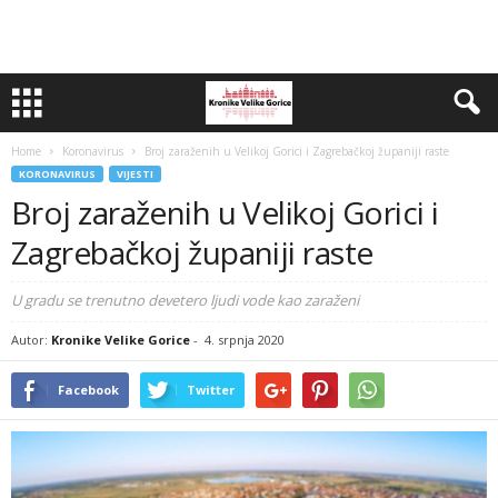
Home
Koronavirus
Broj zaraženih u Velikoj Gorici i Zagrebačkoj županiji raste
KORONAVIRUS
VIJESTI
Broj zaraženih u Velikoj Gorici i
Zagrebačkoj županiji raste
U gradu se trenutno devetero ljudi vode kao zaraženi
Autor:
Kronike Velike Gorice
-
4. srpnja 2020
Facebook
Twitter