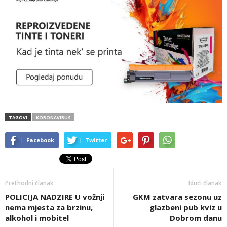
TAGOVI
KORONAVIRUS
Facebook
Twitter
Prethodni članak
Idući članak
POLICIJA NADZIRE U vožnji
GKM zatvara sezonu uz
nema mjesta za brzinu,
glazbeni pub kviz u
alkohol i mobitel
Dobrom danu