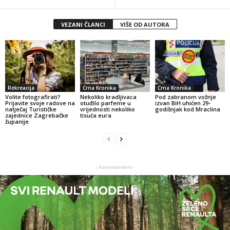
VEZANI ČLANCI
VIŠE OD AUTORA
Rekreacija
Crna Kronika
Crna Kronika
Volite fotografirati?
Nekoliko kradljivaca
Pod zabranom vožnje
Prijavite svoje radove na
otuđilo parfeme u
izvan BiH uhićen 29-
natječaj Turističke
vrijednosti nekoliko
godišnjak kod Mraclina
zajednice Zagrebačke
tisuća eura
županije
- Advertisement -