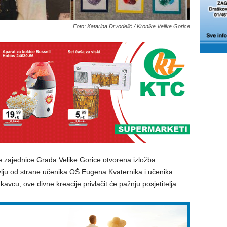
Foto: Katarina Drvodelić / Kronike Velike Gorice
ke zajednice Grada Velike Gorice otvorena izložba
vlju od strane učenika OŠ Eugena Kvaternika i učenika
cu, ove divne kreacije privlačit će pažnju posjetitelja.