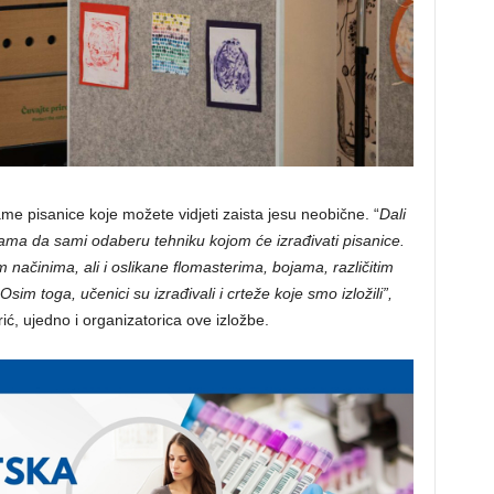
ame pisanice koje možete vidjeti zaista jesu neobične. “
Dali
ama da sami odaberu tehniku kojom će izrađivati pisanice.
načinima, ali i oslikane flomasterima, bojama, različitim
Osim toga, učenici su izrađivali i crteže koje smo izložili”,
ić, ujedno i organizatorica ove izložbe.