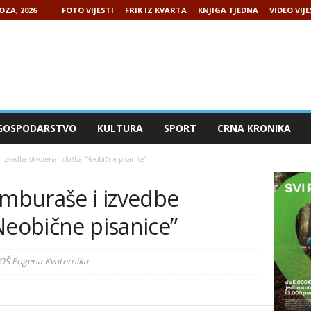
OZA, 2026
FOTO VIJESTI
FRIK IZ KVARTA
KNJIGA TJEDNA
VIDEO VIJE
GOSPODARSTVO
KULTURA
SPORT
CRNA KRONIKA
vedbe otvorena izložba “Neobične pisanice”
mburaše i izvedbe
Neobične pisanice”
 OŠ Eugena Kvaternika