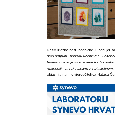
Naziv izložbe nosi “neobične” u sebi jer s
smo potpunu slobodu učenicima i učiteljic
Imamo one koje su izrađene tradicionalnim 
materijalima, čak i pisanice s plastelinom. 
objasnila nam je vjeroučiteljica Nataša Čur