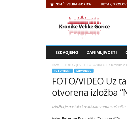
C
VELIKA GORICA
PETAK, 7 KOLOV
33.4
Kronike
Velike
Gorice
IZDVOJENO
ZANIMLJIVOSTI
Home
FOTO VIJEST
FOTO/VIDEO Uz tamburaše i iz
FOTO VIJEST
IZDVOJENO
FOTO/VIDEO Uz ta
otvorena izložba “
Izložba je nastala kreativnim radom učenika
Autor:
Katarina Drvodelić
-
25. ožujka 2024