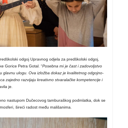
predškolski odgoj Upravnog odjela za predškolski odgoj,
ke Gorice Petra Gotal. “
Posebna mi je čast i zadovoljstvo
u glavnu ulogu. Ova izložba dokaz je kvalitetnog odgojno-
jeca zajedno razvijaju kreativno stvaralačke kompetencije i
avila je.
aćeno nastupom Dučecovog tamburaškog podmlatka, dok se
atmosferi, šireći radost među mališanima.