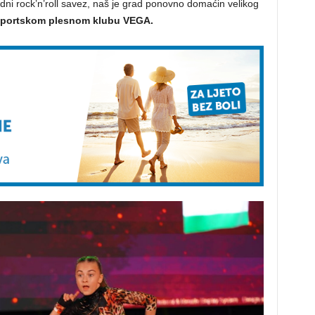
odni rock’n’roll savez, naš je grad ponovno domaćin velikog
Sportskom plesnom klubu VEGA.