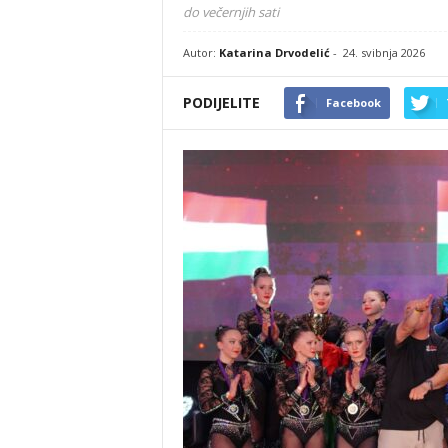
do večernjih sati
Autor:
Katarina Drvodelić
-
24. svibnja 2026
PODIJELITE
Facebook