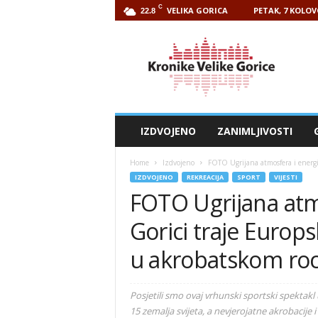
C
VELIKA GORICA
PETAK, 7 KOLOV
22.8
Kronike
Velike
Gorice
IZDVOJENO
ZANIMLJIVOSTI
Home
Izdvojeno
FOTO Ugrijana atmosfera i energija
IZDVOJENO
REKREACIJA
SPORT
VIJESTI
FOTO Ugrijana atmo
Gorici traje Europs
u akrobatskom rock
Posjetili smo ovaj vrhunski sportski spektakl u
15 zemalja svijeta, a nevjerojatne akrobacije 