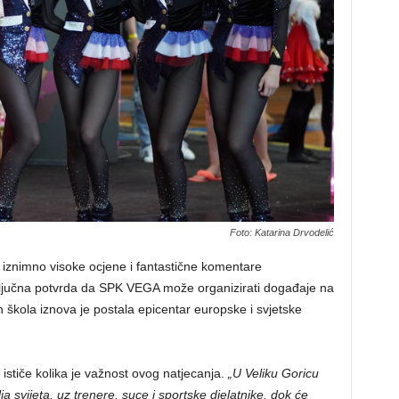
Foto: Katarina Drvodelić
a iznimno visoke ocjene i fantastične komentare
ključna potvrda da SPK VEGA može organizirati događaje na
ih škola iznova je postala epicentar europske i svjetske
 ističe kolika je važnost ovog natjecanja.
„U Veliku Goricu
ja svijeta, uz trenere, suce i sportske djelatnike, dok će