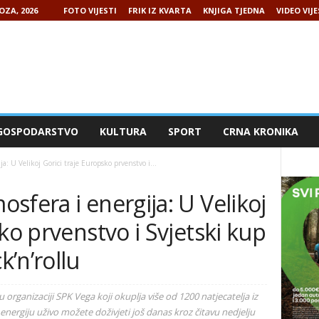
OZA, 2026
FOTO VIJESTI
FRIK IZ KVARTA
KNJIGA TJEDNA
VIDEO VIJE
GOSPODARSTVO
KULTURA
SPORT
CRNA KRONIKA
: U Velikoj Gorici traje Europsko prvenstvo i...
sfera i energija: U Velikoj
ko prvenstvo i Svjetski kup
’n’rollu
 organizaciji SPK Vega koji okuplja više od 1200 natjecatelja iz
i energiju uživo možete doživjeti još danas kroz čitavu nedjelju