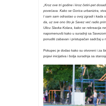
„Kroz ove tri godine i kroz četiri-pet dosa
povećava. Kako se Gorica urbanizira, stvar
I sam sam odrastao u ovoj zgradi i kada s
da, uz sve ono što je Savez već radio pri
Ulicu Slavka Kolara, kako se rekreacija n
napomenuvši kako u suradnji sa Savezom nisu
ponuditi zabavan i pristupačan sadržaj u 
Pokupec je dodao kako su otvoreni i za šire
pojavi inicijativa i bolja suradnja sa staro