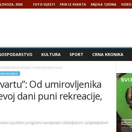
LOVOZA, 2026
FOTO VIJESTI
FRIK IZ KVARTA
KNJIGA TJEDNA
VIDEO 
GOSPODARSTVO
KULTURA
SPORT
CRNA KRONIKA
ovljenika do klinaca, u Kolarevoj dani puni...
ANI NA DJELU
vartu”: Od umirovljenika
evoj dani puni rekreacije,
odnevni opušteni program namijenjen obiteljskom i prijateljskom