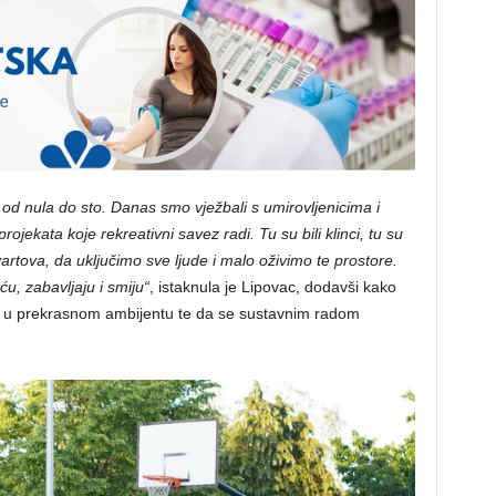
od nula do sto. Danas smo vježbali s umirovljenicima i
rojekata koje rekreativni savez radi. Tu su bili klinci, tu su
vartova, da uključimo sve ljude i malo oživimo te prostore.
ću, zabavljaju i smiju“
, istaknula je Lipovac, dodavši kako
e u prekrasnom ambijentu te da se sustavnim radom