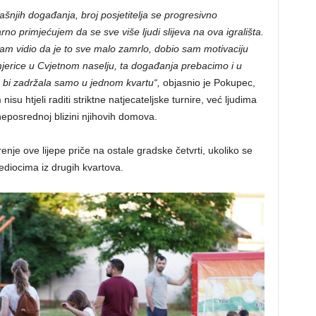
dašnjih događanja, broj posjetitelja se progresivno
no primjećujem da se sve više ljudi slijeva na ova igrališta.
am vidio da je to sve malo zamrlo, dobio sam motivaciju
mjerice u Cvjetnom naselju, ta događanja prebacimo i u
e bi zadržala samo u jednom kvartu“,
objasnio je Pokupec,
 htjeli raditi striktne natjecateljske turnire, već ljudima
neposrednoj blizini njihovih domova.
nje ove lijepe priče na ostale gradske četvrti, ukoliko se
sjediocima iz drugih kvartova.