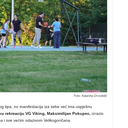
Foto: Katarina Drvodelić
og tipa, no manifestacija iza sebe već ima uspješnu
ku rekreaciju VG Viking, Maksimilijan Pokupec,
izrazio
ima i sve većim odazivom Velikogoričana.