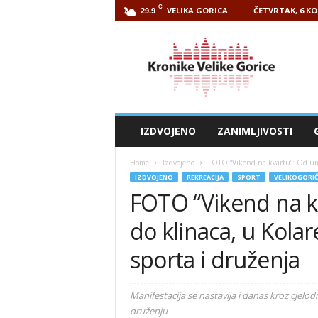
C
VELIKA GORICA
ČETVRTAK, 6 KO
29.9
Kronike
Velike
Gorice
IZDVOJENO
ZANIMLJIVOSTI
Home
Izdvojeno
FOTO “Vikend na kvartu”: Od umir
IZDVOJENO
REKREACIJA
SPORT
VELIKOGORIČ
FOTO “Vikend na k
do klinaca, u Kolar
sporta i druženja
Manifestacija se nastavlja i danas kroz cjel
druženju