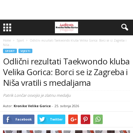
Home
Sport
Odlični rezultati Taekwondo kluba Velika Gorica: Borci se iz Zagreba i
Niša...
SPORT
VIJESTI
Odlični rezultati Taekwondo kluba
Velika Gorica: Borci se iz Zagreba i
Niša vratili s medaljama
Patrik Lončar osvojio je zlatnu medalju
Autor:
Kronike Velike Gorice
-
25. svibnja 2026
Facebook
Twitter