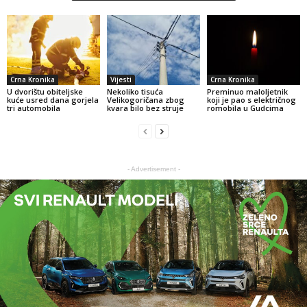
Crna Kronika
Vijesti
Crna Kronika
U dvorištu obiteljske
Nekoliko tisuća
Preminuo maloljetnik
kuće usred dana gorjela
Velikogoričana zbog
koji je pao s električnog
tri automobila
kvara bilo bez struje
romobila u Gudcima
- Advertisement -