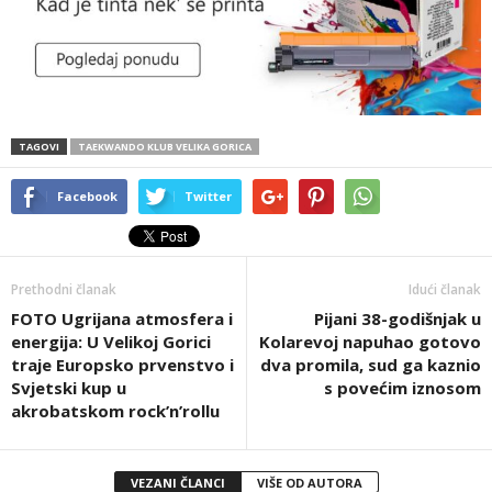
TAGOVI
TAEKWANDO KLUB VELIKA GORICA
Facebook
Twitter
Prethodni članak
Idući članak
FOTO Ugrijana atmosfera i
Pijani 38-godišnjak u
energija: U Velikoj Gorici
Kolarevoj napuhao gotovo
traje Europsko prvenstvo i
dva promila, sud ga kaznio
Svjetski kup u
s povećim iznosom
akrobatskom rock’n’rollu
VEZANI ČLANCI
VIŠE OD AUTORA