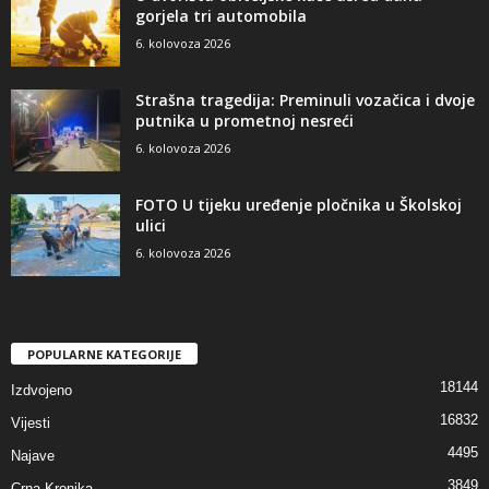
gorjela tri automobila
6. kolovoza 2026
Strašna tragedija: Preminuli vozačica i dvoje
putnika u prometnoj nesreći
6. kolovoza 2026
FOTO U tijeku uređenje pločnika u Školskoj
ulici
6. kolovoza 2026
POPULARNE KATEGORIJE
18144
Izdvojeno
16832
Vijesti
4495
Najave
3849
Crna Kronika