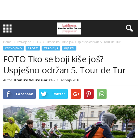
Home
Izdvojeno
FOTO Tko se boji kiše još? Uspješno održan 5. Tour de Tur
IZDVOJENO
SPORT
TRADICIJA
VIJESTI
FOTO Tko se boji kiše još?
Uspješno održan 5. Tour de Tur
Autor:
Kronike Velike Gorice
-
1. svibnja 2016
Facebook
Twitter