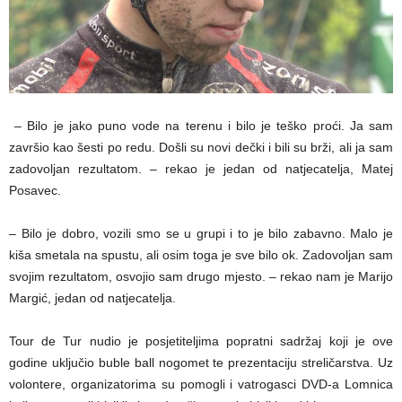
– Bilo je jako puno vode na terenu i bilo je teško proći. Ja sam
završio kao šesti po redu. Došli su novi dečki i bili su brži, ali ja sam
zadovoljan rezultatom. – rekao je jedan od natjecatelja, Matej
Posavec.
– Bilo je dobro, vozili smo se u grupi i to je bilo zabavno. Malo je
kiša smetala na spustu, ali osim toga je sve bilo ok. Zadovoljan sam
svojim rezultatom, osvojio sam drugo mjesto. – rekao nam je Marijo
Margić, jedan od natjecatelja.
Tour de Tur nudio je posjetiteljima popratni sadržaj koji je ove
godine uključio buble ball nogomet te prezentaciju streličarstva. Uz
volontere, organizatorima su pomogli i vatrogasci DVD-a Lomnica