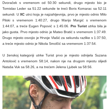
Dvoraček s vremenom od 50:30 sekundi, drugo mjesto bio je
Tomislav Leder sa 51:22 sekunde te treći Boris Komarac sa 52:11
sekundi. U
XC
utrci koja je najzahtjevnija, prvo je mjesto odnio Milo
Pilski s vremenom 1:40:27, drugo Marijo Margić s vremenom
1:44:07, a treće Eugen Popović s 1:45:06.
Pro Turist
utrka bila je
jako gusta. Prvo mjesto odnio je Mateo Bratić s vremenom 1:37:49.
Drugo mjesto osvojio je Hrvoje Vlašić za sekundu razlike s 1:37:50,
a treće mjesto odnio je Nikola Smolčić sa vremenom 1:37:54.
U ženskoj kategoriji utrke Turist prvo je mjesto odnijela Suzana
Antolović s vremenom 58:14, nakon nje na drugom mjestu slijedi
Nataša Vuk sa 58.26, a na trećem Jelena Ljubek sa 58:56.