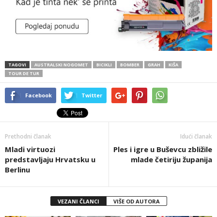
TAGOVI
AUSTRALSKI NOGOMET
BICIKLI
BOMBER
GRAH
KIŠA
TOUR DE TUR
Facebook
Twitter
Prethodni članak
Idući članak
Mladi virtuozi
Ples i igre u Buševcu zbližile
predstavljaju Hrvatsku u
mlade četiriju županija
Berlinu
VEZANI ČLANCI
VIŠE OD AUTORA