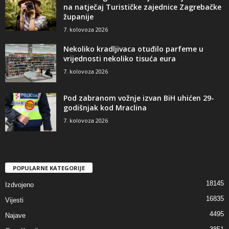
na natječaj Turističke zajednice Zagrebačke
županije
7. kolovoza 2026
Nekoliko kradljivaca otuđilo parfeme u
vrijednosti nekoliko tisuća eura
7. kolovoza 2026
Pod zabranom vožnje izvan BiH uhićen 29-
godišnjak kod Mraclina
7. kolovoza 2026
POPULARNE KATEGORIJE
18145
Izdvojeno
16835
Vijesti
4495
Najave