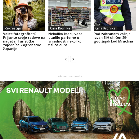
Rekreacija
Crna Kronika
Crna Kronika
Volite fotografirati?
Nekoliko kradljivaca
Pod zabranom vožnje
Prijavite svoje radove na
otuđilo parfeme u
izvan BiH uhićen 29-
natječaj Turističke
vrijednosti nekoliko
godišnjak kod Mraclina
zajednice Zagrebačke
tisuća eura
županije
- Advertisement -