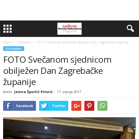
Home
Izdvojeno
FOTO Svečanom sjednicom obilježen Dan Zagrebačke županije
IZDVOJENO
FOTO Svečanom sjednicom
obilježen Dan Zagrebačke
županije
Autor:
Jelena Šporčić Prtorić
-
17. srpnja 2017
Facebook
Twitter