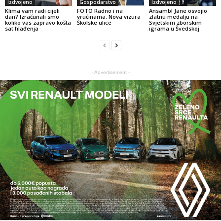
Izdvojeno
Gospodarstvo
Izdvojeno
Klima vam radi cijeli
FOTO Radno i na
Ansambl Jane osvojio
dan? Izračunali smo
vrućinama: Nova vizura
zlatnu medalju na
koliko vas zapravo košta
Školske ulice
Svjetskim zborskim
sat hlađenja
igrama u Švedskoj
- Advertisement -