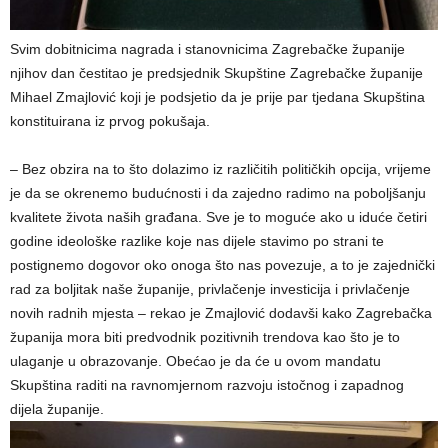
Svim dobitnicima nagrada i stanovnicima Zagrebačke županije
njihov dan čestitao je predsjednik Skupštine Zagrebačke županije
Mihael Zmajlović koji je podsjetio da je prije par tjedana Skupština
konstituirana iz prvog pokušaja.
– Bez obzira na to što dolazimo iz različitih političkih opcija, vrijeme
je da se okrenemo budućnosti i da zajedno radimo na poboljšanju
kvalitete života naših građana. Sve je to moguće ako u iduće četiri
godine ideološke razlike koje nas dijele stavimo po strani te
postignemo dogovor oko onoga što nas povezuje, a to je zajednički
rad za boljitak naše županije, privlačenje investicija i privlačenje
novih radnih mjesta – rekao je Zmajlović dodavši kako Zagrebačka
županija mora biti predvodnik pozitivnih trendova kao što je to
ulaganje u obrazovanje. Obećao je da će u ovom mandatu
Skupština raditi na ravnomjernom razvoju istočnog i zapadnog
dijela županije.