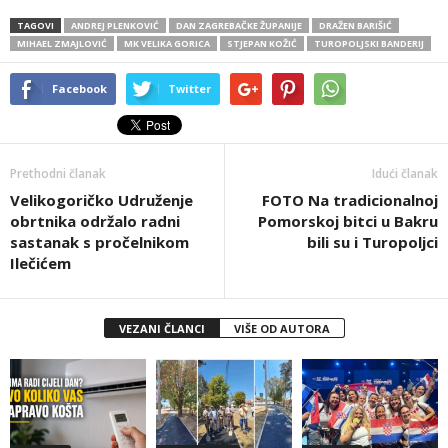
TAGOVI
ANDREJ PLENKOVIĆ
DAN ZAGREBAČKE ŽUPANIJE
DRAŽEN BARIŠIĆ
MIHAEL ZMAJLOVIĆ
MK VELIKA GORICA
STJEPAN KOŽIĆ
TUROPOLJSKI BANDERIJ
Facebook
Twitter
Prethodni članak
Idući članak
Velikogoričko Udruženje
FOTO Na tradicionalnoj
obrtnika održalo radni
Pomorskoj bitci u Bakru
sastanak s pročelnikom
bili su i Turopoljci
Ilečićem
VEZANI ČLANCI
VIŠE OD AUTORA