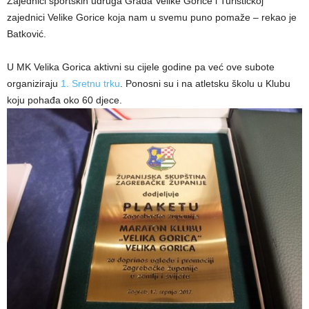
Zajednici športskih udruga Grada Velike Gorice i Turističkoj
zajednici Velike Gorice koja nam u svemu puno pomaže – rekao je
Batković.
U MK Velika Gorica aktivni su cijele godine pa već ove subote
organiziraju
1. Sretnu trku
. Ponosni su i na atletsku školu u Klubu
koju pohađa oko 60 djece.