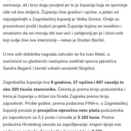
osnivanja, ali i kroz dugu povijest jer to je županija koja se spominje
više od dva stoljeća. Županiju čine gradovi i općine, a jedan od
najuspješnijih u Zagrebačkoj županiji je Velika Gorica. Ovdje su
prezentirani prošli i budući projekti Županije kojima se veselimo i
smatramo da oni moraju biti sve veći i zahtjevniji jer je i život onih
koji ovdje žive sve intenzivniji – rekao je Dražen Barišić.
U ime svih dobitnika nagrada zahvalio se fra Ivan Matić, a
svečanost su glazbenim nastupima uveličali operna pjevačica
Sandra Bagarić i ženski vokalni ansambl Singrlice.
Zagrebačka županija ima
9 gradova, 27 općina i 697 naselja te
oko 320 tisuća stanovnika
. Četvrta je prema broju poduzetnika i
treća je županija u državi iza Grada Zagreba prema broju
zaposlenih. Prošle godine, prema podacima FINA-e, u Zagrebačkoj
županiji porasla je
prosječna mjesečna neto plaća
poduzetnika
po zaposlenom za 3,2 posto i iznosila je
5 183 kune
. Prema
podacima Hrvatskog zavoda za zapošljavanje, krajem lipnja ove