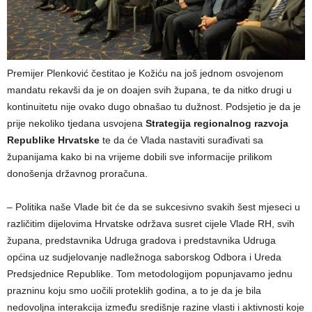
Premijer Plenković čestitao je Kožiću na još jednom osvojenom
mandatu rekavši da je on doajen svih župana, te da nitko drugi u
kontinuitetu nije ovako dugo obnašao tu dužnost. Podsjetio je da je
prije nekoliko tjedana usvojena
Strategija regionalnog razvoja
Republike Hrvatske
te da će Vlada nastaviti surađivati sa
županijama kako bi na vrijeme dobili sve informacije prilikom
donošenja državnog proračuna.
– Politika naše Vlade bit će da se sukcesivno svakih šest mjeseci u
različitim dijelovima Hrvatske održava susret cijele Vlade RH, svih
župana, predstavnika Udruga gradova i predstavnika Udruga
općina uz sudjelovanje nadležnoga saborskog Odbora i Ureda
Predsjednice Republike. Tom metodologijom popunjavamo jednu
prazninu koju smo uočili proteklih godina, a to je da je bila
nedovoljna interakcija između središnje razine vlasti i aktivnosti koje