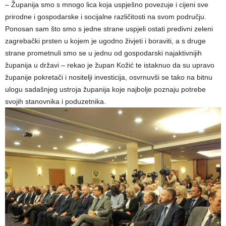
– Županija smo s mnogo lica koja uspješno povezuje i cijeni sve
prirodne i gospodarske i socijalne različitosti na svom području.
Ponosan sam što smo s jedne strane uspjeli ostati predivni zeleni
zagrebački prsten u kojem je ugodno živjeti i boraviti, a s druge
strane prometnuli smo se u jednu od gospodarski najaktivnijih
županija u državi – rekao je župan Kožić te istaknuo da su upravo
županije pokretači i nositelji investicija, osvrnuvši se tako na bitnu
ulogu sadašnjeg ustroja županija koje najbolje poznaju potrebe
svojih stanovnika i poduzetnika.