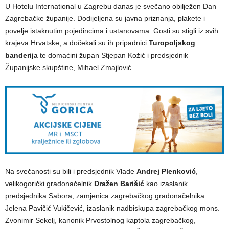
U Hotelu International u Zagrebu danas je svečano obilježen Dan
Zagrebačke županije. Dodijeljena su javna priznanja, plakete i
povelje istaknutim pojedincima i ustanovama. Gosti su stigli iz svih
krajeva Hrvatske, a dočekali su ih pripadnici
Turopoljskog
banderija
te domaćini župan Stjepan Kožić i predsjednik
Županijske skupštine, Mihael Zmajlović.
Na svečanosti su bili i predsjednik Vlade
Andrej Plenković
,
velikogorički gradonačelnik
Dražen Barišić
kao izaslanik
predsjednika Sabora, zamjenica zagrebačkog gradonačelnika
Jelena Pavičić Vukičević, izaslanik nadbiskupa zagrebačkog mons.
Zvonimir Sekelj, kanonik Prvostolnog kaptola zagrebačkog,