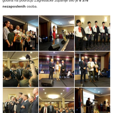
godina na području Zagrebačke županije bilo je
8 376
nezaposlenih
osoba.