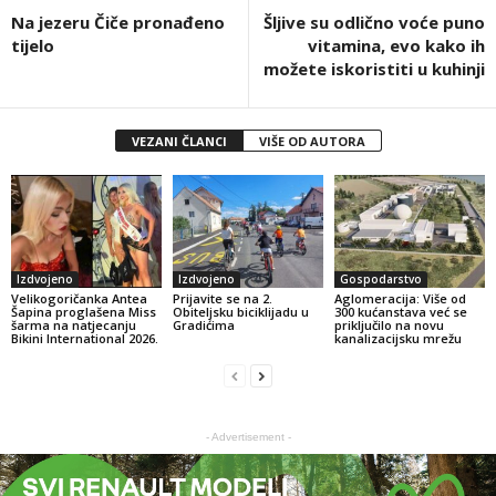
Na jezeru Čiče pronađeno
Šljive su odlično voće puno
tijelo
vitamina, evo kako ih
možete iskoristiti u kuhinji
VEZANI ČLANCI
VIŠE OD AUTORA
Izdvojeno
Izdvojeno
Gospodarstvo
Velikogoričanka Antea
Prijavite se na 2.
Aglomeracija: Više od
Šapina proglašena Miss
Obiteljsku biciklijadu u
300 kućanstava već se
šarma na natjecanju
Gradićima
priključilo na novu
Bikini International 2026.
kanalizacijsku mrežu
- Advertisement -