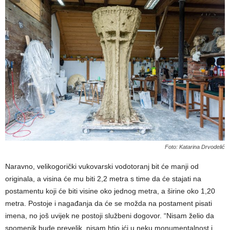
Foto: Katarina Drvodelić
Naravno, velikogorički vukovarski vodotoranj bit će manji od
originala, a visina će mu biti 2,2 metra s time da će stajati na
postamentu koji će biti visine oko jednog metra, a širine oko 1,20
metra. Postoje i nagađanja da će se možda na postament pisati
imena, no još uvijek ne postoji službeni dogovor. “Nisam želio da
spomenik bude prevelik, nisam htio ići u neku monumentalnost i