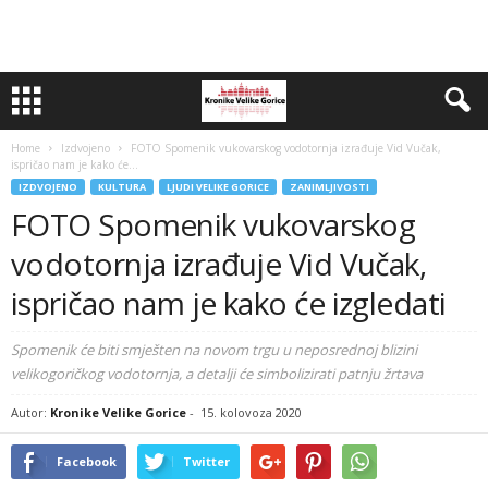
Home
Izdvojeno
FOTO Spomenik vukovarskog vodotornja izrađuje Vid Vučak,
ispričao nam je kako će...
IZDVOJENO
KULTURA
LJUDI VELIKE GORICE
ZANIMLJIVOSTI
FOTO Spomenik vukovarskog
vodotornja izrađuje Vid Vučak,
ispričao nam je kako će izgledati
Spomenik će biti smješten na novom trgu u neposrednoj blizini
velikogoričkog vodotornja, a detalji će simbolizirati patnju žrtava
Autor:
Kronike Velike Gorice
-
15. kolovoza 2020
Facebook
Twitter