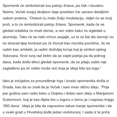
Spomenik će simbolizirati svu patnju žrtava, pa čak i vizualno.
Naime, Vučak svojoj skulpturi daje poseban čar upravo detaljnim
radom prstima. “Ostavit ću malo življu modelaciju, vidjet će se moji
prsti, a to će simbolizirati patnju žrtava. Spomenik, kada će se
gledati izdaleka će imati obrise, a već vidim kako će izgledati u
aluminiju. Tako će se neki vrhovi zasjajiti, uz to će biti dio tamniji i to
će stvarati lijep kontrast pa će živnuti kao morska površina. Ja ne
radim kao arhitekt, ja radim doživljaj tornja koji je simbol cijelog
Vukovara. Kroz svoj rad želim da se osjeti patnja pa da jednog
dana, kada dođu klinci gledati spomenik, da se pitaju zašto nije
zaglađeno pa im netko može reći koja je ideja bila iza toga.”
Iako je inicijativa za preuređenje trga i izradu spomenika došla iz
Grada, kao da su znali da je Vučak i sam imao sličnu ideju. “Prije
par godina sam radio bistu u Osijeku i dobio sam ideju s Marijanom
Guberinom, koji je kao dijete bio u logoru o čemu je i napisao knjigu
‘360 dana’. Ideja je bila da napravimo takve manje spomenike i da
u svaki grad u Hrvatskoj dođe jedan vodotoranj. I sada iz te priče