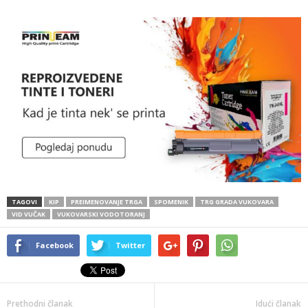
TAGOVI
KIP
PREIMENOVANJE TRGA
SPOMENIK
TRG GRADA VUKOVARA
VID VUČAK
VUKOVARSKI VODOTORANJ
Facebook
Twitter
Prethodni članak
Idući članak