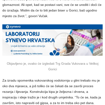
glomaznost. Ali opet, kad se postavi vani, sve će se urediti i doći će
do izražaja. Mislim da će to biti jedan biser u Gorici, baš ugodno
mjesto za život.”, govori Vučak.
Objavljeno je, ovako će izgledati Trg Grada Vukovara u Velikoj
Gorici
Za izradu spomenika vukovarskog vodotornja u glini trebalo mu je
oko dva mjeseca, a još toliko će se čekati da se završi proces
rezanja i lijevanja. Konstrukcija kipa je željezna i drvena, a
inspiraciju i ideje tražio je i kod drugih umjetnika. “To će se, kada ja
završim, isto napraviti od gipsa, a za to im treba oko pet dana.