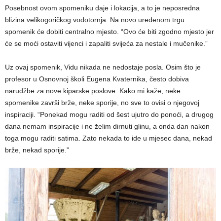
Posebnost ovom spomeniku daje i lokacija, a to je neposredna
blizina velikogoričkog vodotornja. Na novo uređenom trgu
spomenik će dobiti centralno mjesto. “Ovo će biti zgodno mjesto jer
će se moći ostaviti vijenci i zapaliti svijeća za nestale i mučenike.”
Uz ovaj spomenik, Vidu nikada ne nedostaje posla. Osim što je
profesor u Osnovnoj školi Eugena Kvaternika, često dobiva
narudžbe za nove kiparske poslove. Kako mi kaže, neke
spomenike završi brže, neke sporije, no sve to ovisi o njegovoj
inspiraciji. “Ponekad mogu raditi od šest ujutro do ponoći, a drugog
dana nemam inspiracije i ne želim dirnuti glinu, a onda dan nakon
toga mogu raditi satima. Zato nekada to ide u mjesec dana, nekad
brže, nekad sporije.”