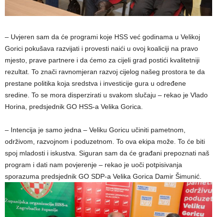
– Uvjeren sam da će programi koje HSS već godinama u Velikoj
Gorici pokušava razvijati i provesti naići u ovoj koaliciji na pravo
mjesto, prave partnere i da ćemo za cijeli grad postići kvalitetniji
rezultat. To znači ravnomjeran razvoj cijelog našeg prostora te da
prestane politika koja sredstva i investicije gura u određene
sredine. To se mora disperzirati u svakom slučaju – rekao je Vlado
Horina, predsjednik GO HSS-a Velika Gorica.
– Intencija je samo jedna – Veliku Goricu učiniti pametnom,
održivom, razvojnom i poduzetnom. To ova ekipa može. To će biti
spoj mladosti i iskustva. Siguran sam da će građani prepoznati naš
program i dati nam povjerenje – rekao je uoči potpisivanja
sporazuma predsjednik GO SDP-a Velika Gorica Damir Šimunić.