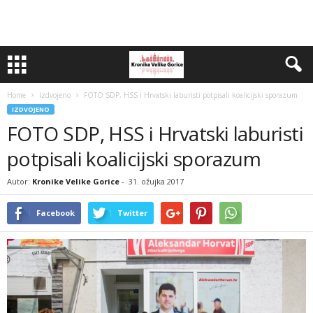
Home
Izdvojeno
FOTO SDP, HSS i Hrvatski laburisti potpisali koalicijski sporazum
IZDVOJENO
FOTO SDP, HSS i Hrvatski laburisti
potpisali koalicijski sporazum
Autor:
Kronike Velike Gorice
-
31. ožujka 2017
Facebook
Twitter