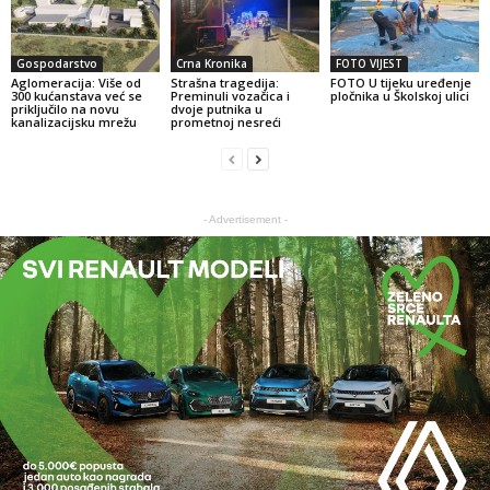
Gospodarstvo
Crna Kronika
FOTO VIJEST
Aglomeracija: Više od
Strašna tragedija:
FOTO U tijeku uređenje
300 kućanstava već se
Preminuli vozačica i
pločnika u Školskoj ulici
priključilo na novu
dvoje putnika u
kanalizacijsku mrežu
prometnoj nesreći
- Advertisement -