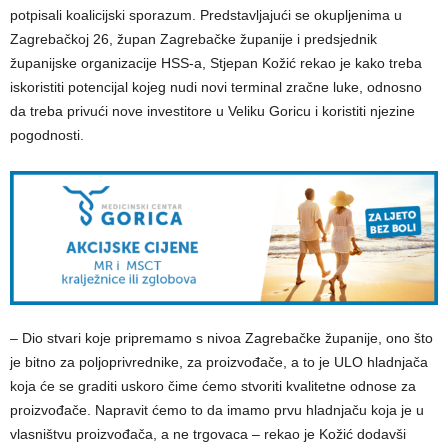
potpisali koalicijski sporazum. Predstavljajući se okupljenima u
Zagrebačkoj 26, župan Zagrebačke županije i predsjednik
županijske organizacije HSS-a, Stjepan Kožić rekao je kako treba
iskoristiti potencijal kojeg nudi novi terminal zračne luke, odnosno
da treba privući nove investitore u Veliku Goricu i koristiti njezine
pogodnosti.
– Dio stvari koje pripremamo s nivoa Zagrebačke županije, ono što
je bitno za poljoprivrednike, za proizvođače, a to je ULO hladnjača
koja će se graditi uskoro čime ćemo stvoriti kvalitetne odnose za
proizvođače. Napravit ćemo to da imamo prvu hladnjaču koja je u
vlasništvu proizvođača, a ne trgovaca – rekao je Kožić dodavši