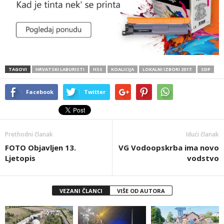
TAGOVI
HRVATSKI LABURISTI
HSS
KOALICIJA
LOKALNI IZBORI 2017.
SDP
Facebook
Twitter
Prethodni članak
Idući članak
FOTO Objavljen 13.
VG Vodoopskrba ima novo
Ljetopis
vodstvo
VEZANI ČLANCI
VIŠE OD AUTORA