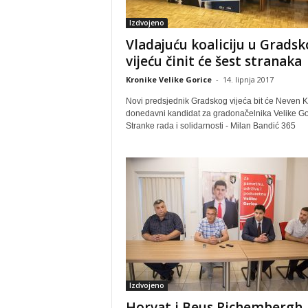
Izdvojeno
Vladajuću koaliciju u Grads
vijeću činit će šest stranaka
Kronike Velike Gorice
-
14. lipnja 2017
Novi predsjednik Gradskog vijeća bit će Neven K
donedavni kandidat za gradonačelnika Velike Go
Stranke rada i solidarnosti - Milan Bandić 365
Izdvojeno
Horvat i Beus Richembergh