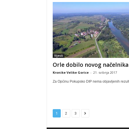
Vijesti
Orle dobilo novog načelnika
Kronike Velike Gorice
-
21. svibnja 2017
Za Općinu Pokupsko DIP nema objavljenih rezul
1
2
3