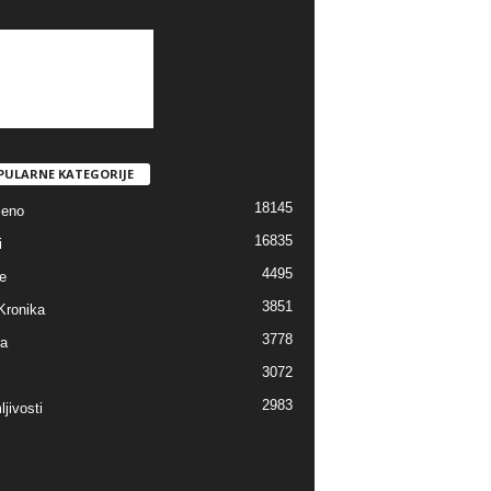
PULARNE KATEGORIJE
18145
jeno
16835
i
4495
e
3851
Kronika
3778
ra
3072
2983
jivosti