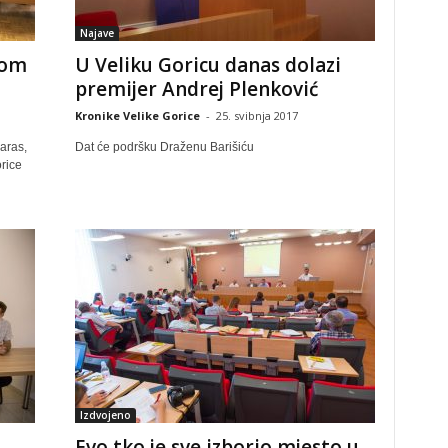
Najave
kom
U Veliku Goricu danas dolazi
premijer Andrej Plenković
Kronike Velike Gorice
-
25. svibnja 2017
aras,
Dat će podršku Draženu Barišiću
rice
Izdvojeno
Evo tko je sve izborio mjesto u