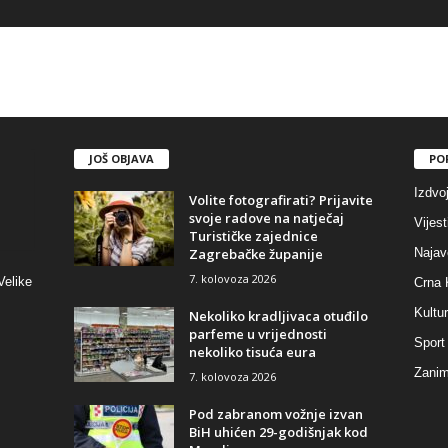
JOŠ OBJAVA
PO
Izdvo
Volite fotografirati? Prijavite
svoje radove na natječaj
Vijest
Turističke zajednice
Zagrebačke županije
Najav
7. kolovoza 2026
Velike
Crna 
Kultu
Nekoliko kradljivaca otuđilo
parfeme u vrijednosti
Sport
nekoliko tisuća eura
Zaniml
7. kolovoza 2026
Pod zabranom vožnje izvan
BiH uhićen 29-godišnjak kod