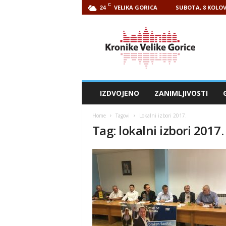
C
VELIKA GORICA
SUBOTA, 8 KOLOV
24
Kronike
Velike
Gorice
IZDVOJENO
ZANIMLJIVOSTI
Home
Tagovi
Lokalni izbori 2017.
Tag: lokalni izbori 2017.