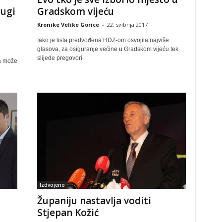
rugi
Gradskom vijeću
Kronike Velike Gorice
-
22. svibnja 2017
Iako je lista predvođena HDZ-om osvojila najviše
glasova, za osiguranje većine u Gradskom vijeću tek
slijede pregovori
ja može
Izdvojeno
Županiju nastavlja voditi
Stjepan Kožić