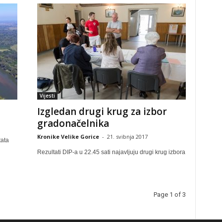
Vijesti
Izgledan drugi krug za izbor
gradonačelnika
Kronike Velike Gorice
-
21. svibnja 2017
tata
Rezultati DIP-a u 22.45 sati najavljuju drugi krug izbora
Page 1 of 3