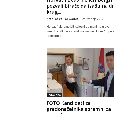
pozvali birače da izađu na d
krug...
Kronike Velike Gorice
-
24. svibnja 2017
Horvat: ''Moramo biti svjesni da manjina u ovom
trenutku odlučuje o sudbini većine i to se 4. lipn
promijeniti.''
Izdvojeno
FOTO Kandidati za
gradonačelnika spremni za