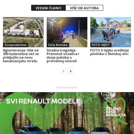
VEZANI ČLANCI
VIŠE OD AUTORA
Gospodarstvo
Crna Kronika
FOTO VIJEST
Aglomeracija: Više od
Strašna tragedija:
FOTO U tijeku uređenje
300 kućanstava već se
Preminuli vozačica i
pločnika u Školskoj ulici
priključilo na novu
dvoje putnika u
kanalizacijsku mrežu
prometnoj nesreći
- Advertisement -