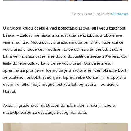
Foto: Ivana Crnković/
VGdanas
U drugom krugu očekuje veći postotak glasova, ali i veću izlaznost
birača. – Žalosti me niska izlaznost koja se iz izbora u izbore sve
više smanjuje. Mogu poručiti građanima da oni biraju ljude koji će
voditi grad u iduće četiri godine i to će obilježiti taj period. Jako je
bitna velika izlaznost jer nije dobro dopustiti da svega 20% biračkog
tijela donese odluku kako će se voditi grad. Gorica je zrela i
spremna za promjene. Idemo dalje u svojoj areni demokracije boriti
se pošteno i pridobiti svaki glas. Ispred sebe Goričani i Turopoljci u
ovom trenutku imaju mogućnost kvalitetnog izbora – poručio je
Horvat.
Aktualni gradonačelnik Dražen Barišić nakon sinoćnjih izbora
nastavlja borbu za osvajanje trećeg mandata.