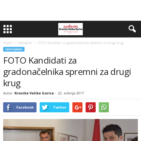
Home
Izdvojeno
FOTO Kandidati za gradonačelnika spremni za drugi krug
IZDVOJENO
FOTO Kandidati za
gradonačelnika spremni za drugi
krug
Autor:
Kronike Velike Gorice
-
22. svibnja 2017
Facebook
Twitter