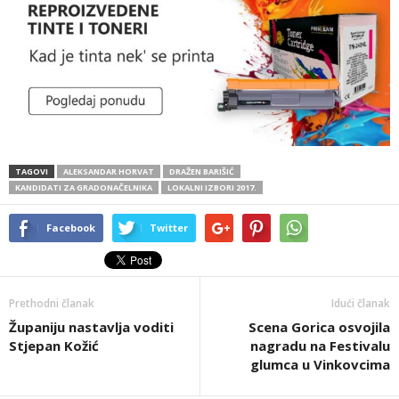
TAGOVI
ALEKSANDAR HORVAT
DRAŽEN BARIŠIĆ
KANDIDATI ZA GRADONAČELNIKA
LOKALNI IZBORI 2017.
Facebook
Twitter
Prethodni članak
Idući članak
Županiju nastavlja voditi
Scena Gorica osvojila
Stjepan Kožić
nagradu na Festivalu
glumca u Vinkovcima