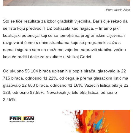
Foto: Mario Žilec
Što se tiče rezultata za izbor gradskih vijećnika, Barišić je rekao da
se lista koju predvodi HDZ pokazala kao najjača. – Imamo jaki
koalicijski potencijal koji će se temeljiti na programskim ciljevima i
razgovarat ćemo s onim strankama koje se programski slažu s
nama i siguran sam da možemo zajedno napraviti stabilnu većinu
koja će raditi i dalje za rezultate u Velikoj Gorici.
Od ukupno 55 104 birača upisanih u popis birača, glasovalo je 22
715 birača, odnosno 41,22%, od čega je prema glasačkim listićima
glasovalo 22 683 birača, odnosno 41,16%. Važećih listića bilo je 22
128, odnosno 97,55%. Nevažećih je bilo 555 listića, odnosno
2,45%.