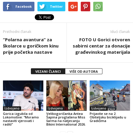
Facebook
Twitter
Prethodni članak
Idući članak
“Polarna avantura” za
FOTO U Gorici otvoren
školarce u goričkom kinu
sabirni centar za donacije
prije početka nastave
građevinskog materijala
VEZANI ČLANCI
VIŠE OD AUTORA
Izdvojeno
Izdvojeno
Izdvojeno
Gorica izgubila od
Velikogoričanka Antea
Prijavite se na 2.
Lokomotive: “Moramo
Šapina proglašena Miss
Obiteljsku biciklijadu u
nastaviti vjerovati i
šarma na natjecanju
Gradićima
raditi”
Bikini International 2026.