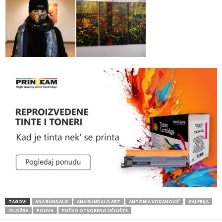
TAGOVI
ANA BUNDALO
ANA BUNDALO ART
ANTONIA VODANOVIĆ
GALERIJA
IZLOŽBA
POUVG
PUČKO OTVORENO UČILIŠTE