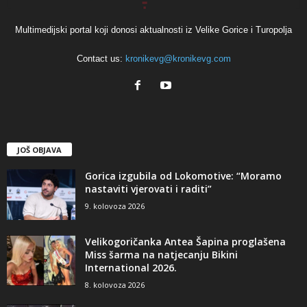
Multimedijski portal koji donosi aktualnosti iz Velike Gorice i Turopolja
Contact us:
kronikevg@kronikevg.com
JOŠ OBJAVA
Gorica izgubila od Lokomotive: “Moramo
nastaviti vjerovati i raditi”
9. kolovoza 2026
Velikogoričanka Antea Šapina proglašena
Miss šarma na natjecanju Bikini
International 2026.
8. kolovoza 2026