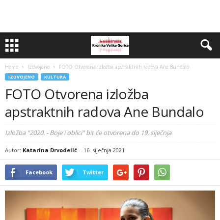
Home
Izdvojeno
FOTO Otvorena izložba apstraktnih radova Ane Bundalo
IZDVOJENO
KULTURA
FOTO Otvorena izložba
apstraktnih radova Ane Bundalo
Izložba "2020. - Boje i oblici" bit će otvorena do 19. siječnja
Autor:
Katarina Drvodelić
-
16. siječnja 2021
Facebook
Twitter