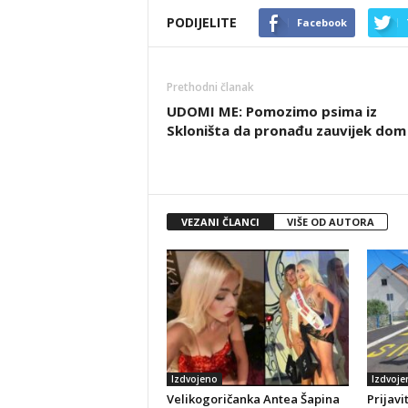
PODIJELITE
Facebook
Prethodni članak
UDOMI ME: Pomozimo psima iz
Skloništa da pronađu zauvijek dom
VEZANI ČLANCI
VIŠE OD AUTORA
Izdvojeno
Izdvoje
Velikogoričanka Antea Šapina
Prijavi