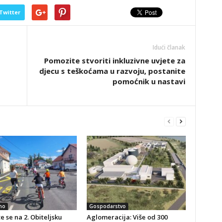
Twitter
Idući članak
Pomozite stvoriti inkluzivne uvjete za
djecu s teškoćama u razvoju, postanite
pomoćnik u nastavi
no
Gospodarstvo
te se na 2. Obiteljsku
Aglomeracija: Više od 300