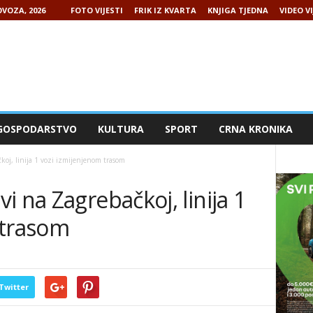
VOZA, 2026
FOTO VIJESTI
FRIK IZ KVARTA
KNJIGA TJEDNA
VIDEO VI
GOSPODARSTVO
KULTURA
SPORT
CRNA KRONIKA
oj, linija 1 vozi izmijenjenom trasom
i na Zagrebačkoj, linija 1
 trasom
Twitter