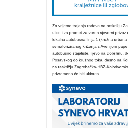
Za vrijeme trajanja radova na raskrižju 
ulice i za promet zatvoren sjeverni privoz
lokalna autobusna linija 1 (kružna urbana 
semaforiziranog križanja s Avenijom pape I.
autobusno stajalište, lijevo na Dobrilin
Posavskog do kružnog toka, desno na Kol
na raskrižju Zagrebačka-HBZ-Kolodvorska a
privremeno će biti ukinuta.