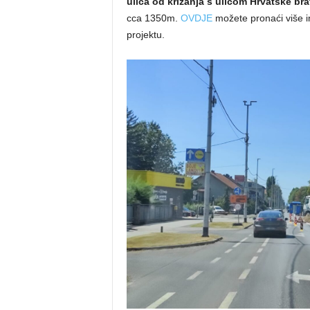
ulica od križanja s ulicom Hrvatske bra
cca 1350m.
OVDJE
možete pronaći više i
projektu.