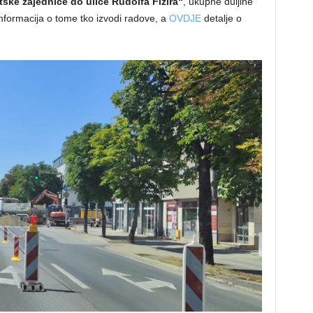
tske zajednice do ulice Rudolfa Fizira“
, ukupne duljine
nformacija o tome tko izvodi radove, a
OVDJE
detalje o