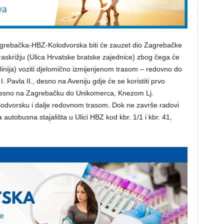
Zagrebačka-HBZ-Kolodvorska biti će zauzet dio Zagrebačke
 raskrižju (Ulica Hrvatske bratske zajednice) zbog čega će
linija) voziti djelomično izmijenjenom trasom – redovno do
 Pavla II., desno na Aveniju gdje će se koristiti prvo
u, desno na Zagrebačku do Unikomerca, Knezom Lj.
odvorsku i dalje redovnom trasom. Dok ne završe radovi
utobusna stajališta u Ulici HBZ kod kbr. 1/1 i kbr. 41,