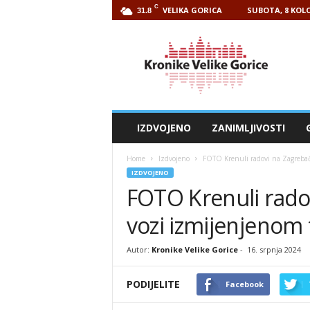
C
VELIKA GORICA
SUBOTA, 8 KOLO
31.8
Kronike
Velike
Gorice
IZDVOJENO
ZANIMLJIVOSTI
Home
Izdvojeno
FOTO Krenuli radovi na Zagrebačk
IZDVOJENO
FOTO Krenuli radov
vozi izmijenjenom
Autor:
Kronike Velike Gorice
-
16. srpnja 2024
PODIJELITE
Facebook