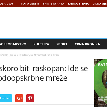
OZA, 2026
FOTO VIJESTI
FRIK IZ KVARTA
KNJIGA TJEDNA
VIDEO VIJE
GOSPODARSTVO
KULTURA
SPORT
CRNA KRONIKA
raskopan: Ide se u rekonstrukciju vodoopskrbne mreže
skoro biti raskopan: Ide se
vodoopskrbne mreže
Twitter