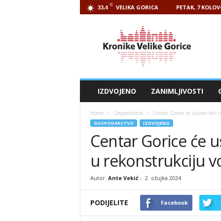
C
VELIKA GORICA
PETAK, 7 KOLOV
33.4
Kronike
Velike
Gorice
IZDVOJENO
ZANIMLJIVOSTI
Home
Gospodarstvo
Centar Gorice će uskoro biti 
GOSPODARSTVO
IZDVOJENO
Centar Gorice će u
u rekonstrukciju 
Autor:
Ante Vekić
-
2. ožujka 2024
PODIJELITE
Facebook