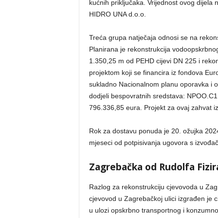
kućnih priključaka. Vrijednost ovog dijela n
HIDRO UNA d.o.o.
Treća grupa natječaja odnosi se na rekon
Planirana je rekonstrukcija vodoopskrbno
1.350,25 m od PEHD cijevi DN 225 i rekon
projektom koji se financira iz fondova Eu
sukladno Nacionalnom planu oporavka i o
dodjeli bespovratnih sredstava: NPOO.C1.3
796.336,85 eura. Projekt za ovaj zahvat
Rok za dostavu ponuda je 20. ožujka 2024. 
mjeseci od potpisivanja ugovora s izvođa
Zagrebačka od Rudolfa Fizi
Razlog za rekonstrukciju cjevovoda u Zagre
cjevovod u Zagrebačkoj ulici izgrađen je c
u ulozi opskrbno transportnog i konzumnog