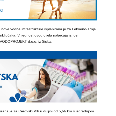
ja nove vodne infrastrukture isplanirana je za Lekneno-Trnje
iključaka. Vrijednost ovog dijela natječaja iznosi
ka VODOPROJEKT d.o.o. iz Siska.
irana je za Cerovski Vrh u duljini od 5,66 km s izgradnjom