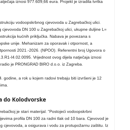
atječaja iznosi 977.609,66 eura. Projekt je izradila tvrtka
strukciju vodoopskrbnog cjevovoda u Zagrebačkoj ulici.
g cjevovoda DN 100 u Zagrebačkoj ulici, ukupne duljine L=
strukcija kućnih priključka. Nabava je povezana s
ropske unije. Mehanizam za oporavak i otpornost, a
tpornosti 2021.-2026. (NPOO). Referentni broj Ugovora o
.R1-I4.02.0095. Vrijednost ovog dijela natječaja iznosi
 izradio je PRONGRAD BIRO d.o.o. iz Zagreba.
godine, a rok u kojem radovi trebaju biti izvršeni je 12
čima.
ra do Kolodvorske
bačkoj je stari materijal. “Postojeći vodoopskrbni
ijevima profila DN 100 za radni tlak od 10 bara. Cjevovod je
 cjevovoda, a osigurava i vodu za protupožarnu zaštitu. Iz