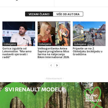
VEZANI ČLANCI
VIŠE OD AUTORA
Izdvojeno
Izdvojeno
Izdvojeno
Gorica izgubila od
Velikogoričanka Antea
Prijavite se na 2.
Lokomotive: “Moramo
Šapina proglašena Miss
Obiteljsku biciklijadu u
nastaviti vjerovati i
šarma na natjecanju
Gradićima
raditi”
Bikini International 2026.
- Advertisement -