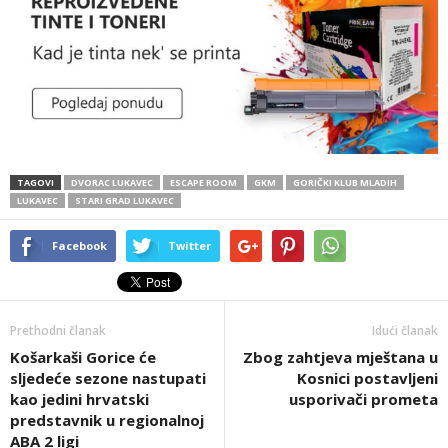
TAGOVI
DVORAC LUKAVEC
ESCAPE ROOM
GKM
GORIČKI KLUB MLADIH
LUKAVEC
STARI GRAD LUKAVEC
Facebook
Twitter
Prethodni članak
Idući članak
Košarkaši Gorice će
Zbog zahtjeva mještana u
sljedeće sezone nastupati
Kosnici postavljeni
kao jedini hrvatski
usporivači prometa
predstavnik u regionalnoj
ABA 2 ligi