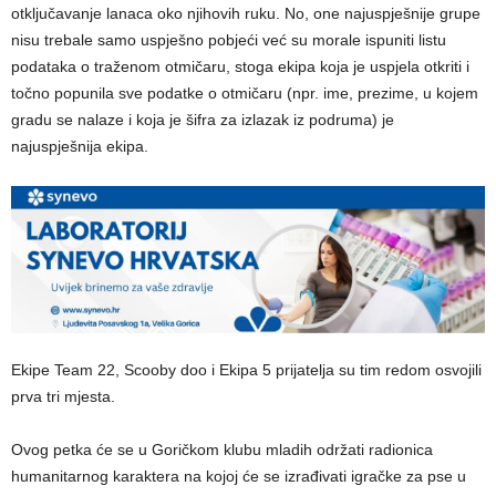
otključavanje lanaca oko njihovih ruku. No, one najuspješnije grupe
nisu trebale samo uspješno pobjeći već su morale ispuniti listu
podataka o traženom otmičaru, stoga ekipa koja je uspjela otkriti i
točno popunila sve podatke o otmičaru (npr. ime, prezime, u kojem
gradu se nalaze i koja je šifra za izlazak iz podruma) je
najuspješnija ekipa.
Ekipe Team 22, Scooby doo i Ekipa 5 prijatelja su tim redom osvojili
prva tri mjesta.
Ovog petka će se u Goričkom klubu mladih održati radionica
humanitarnog karaktera na kojoj će se izrađivati igračke za pse u