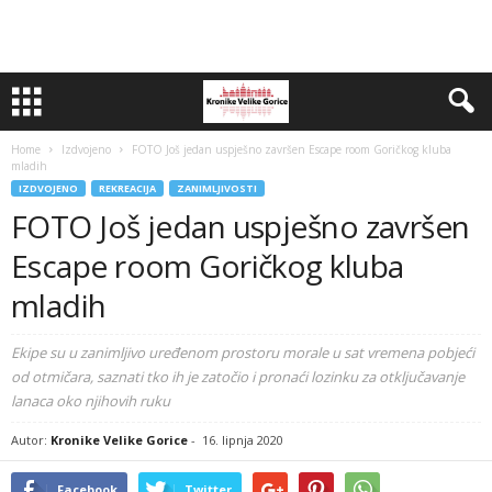
Home
Izdvojeno
FOTO Još jedan uspješno završen Escape room Goričkog kluba
mladih
IZDVOJENO
REKREACIJA
ZANIMLJIVOSTI
FOTO Još jedan uspješno završen
Escape room Goričkog kluba
mladih
Ekipe su u zanimljivo uređenom prostoru morale u sat vremena pobjeći
od otmičara, saznati tko ih je zatočio i pronaći lozinku za otključavanje
lanaca oko njihovih ruku
Autor:
Kronike Velike Gorice
-
16. lipnja 2020
Facebook
Twitter