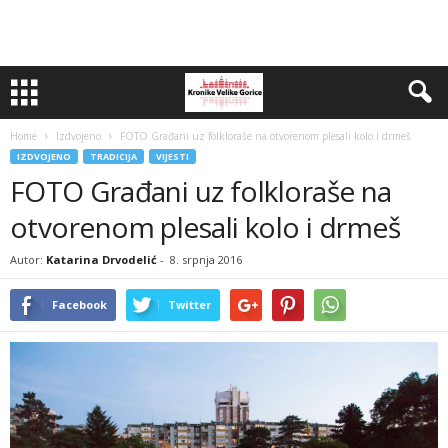
Home
Izdvojeno
FOTO Građani uz folkloraše na otvorenom plesali kolo i drmeš
IZDVOJENO
TRADICIJA
VIJESTI
FOTO Građani uz folkloraše na
otvorenom plesali kolo i drmeš
Autor:
Katarina Drvodelić
-
8. srpnja 2016
Facebook
Twitter