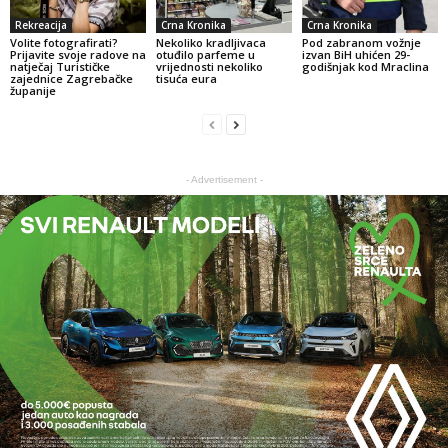
Rekreacija
Crna Kronika
Crna Kronika
Volite fotografirati?
Nekoliko kradljivaca
Pod zabranom vožnje
Prijavite svoje radove na
otuđilo parfeme u
izvan BiH uhićen 29-
natječaj Turističke
vrijednosti nekoliko
godišnjak kod Mraclina
zajednice Zagrebačke
tisuća eura
županije
- Advertisement -