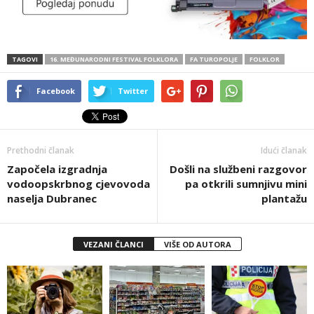
TAGOVI
16. MEĐUNARODNI FESTIVAL FOLKLORA
FA TUROPOLJE
FOLKLOR
Facebook
Twitter
Prethodni članak
Idući članak
Započela izgradnja
Došli na službeni razgovor
vodoopskrbnog cjevovoda
pa otkrili sumnjivu mini
naselja Dubranec
plantažu
VEZANI ČLANCI
VIŠE OD AUTORA