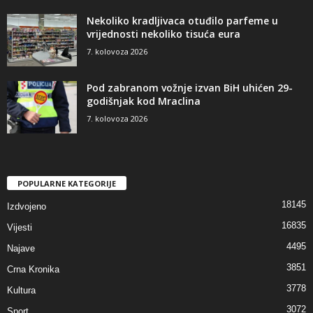
Nekoliko kradljivaca otuđilo parfeme u
vrijednosti nekoliko tisuća eura
7. kolovoza 2026
Pod zabranom vožnje izvan BiH uhićen 29-
godišnjak kod Mraclina
7. kolovoza 2026
POPULARNE KATEGORIJE
18145
Izdvojeno
16835
Vijesti
4495
Najave
3851
Crna Kronika
3778
Kultura
3072
Sport