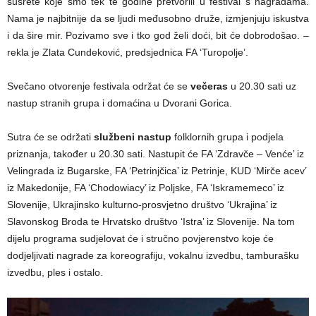
susrete koje smo tek te godine pretvorili u festival s nagradama.
Nama je najbitnije da se ljudi međusobno druže, izmjenjuju iskustva
i da šire mir. Pozivamo sve i tko god želi doći, bit će dobrodošao. –
rekla je Zlata Cundeković, predsjednica FA ‘Turopolje’.
Svečano otvorenje festivala održat će se
večeras
u 20.30 sati uz
nastup stranih grupa i domaćina u Dvorani Gorica.
Sutra će se održati
službeni nastup
folklornih grupa i podjela
priznanja, također u 20.30 sati. Nastupit će FA ‘Zdravče – Venće’ iz
Velingrada iz Bugarske, FA ‘Petrinjčica’ iz Petrinje, KUD ‘Mirče acev’
iz Makedonije, FA ‘Chodowiacy’ iz Poljske, FA ‘Iskramemeco’ iz
Slovenije, Ukrajinsko kulturno-prosvjetno društvo ‘Ukrajina’ iz
Slavonskog Broda te Hrvatsko društvo ‘Istra’ iz Slovenije. Na tom
dijelu programa sudjelovat će i stručno povjerenstvo koje će
dodjeljivati nagrade za koreografiju, vokalnu izvedbu, tamburašku
izvedbu, ples i ostalo.