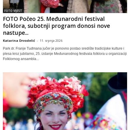
FOTO VIJEST
FOTO Počeo 25. Međunarodni festival
folklora, subotnji program donosi nove
nastupe...
Katarina Drvodelić
-
11. srpnja 2026
Park dr. Franje Tuđmana jučer je ponovno postao središte tradicijske kulture i
plesa kroz jubilarno, 25. izdanje Međunarodnog festivala folklora u organizaciji
Folklornog ansambla...