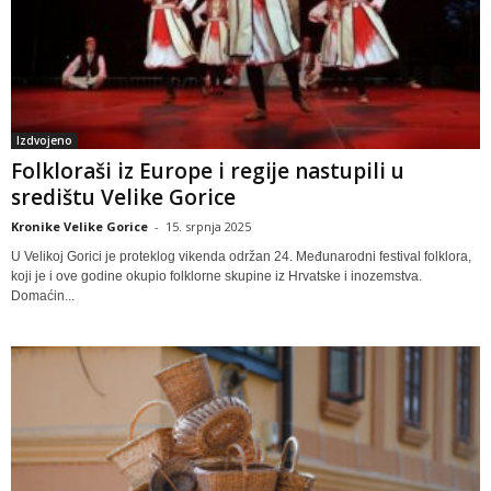
Izdvojeno
Folkloraši iz Europe i regije nastupili u
središtu Velike Gorice
Kronike Velike Gorice
-
15. srpnja 2025
U Velikoj Gorici je proteklog vikenda održan 24. Međunarodni festival folklora,
koji je i ove godine okupio folklorne skupine iz Hrvatske i inozemstva.
Domaćin...