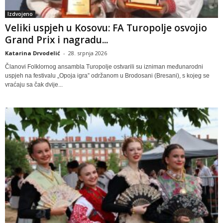
Izdvojeno
Veliki uspjeh u Kosovu: FA Turopolje osvojio
Grand Prix i nagradu...
Katarina Drvodelić
-
28. srpnja 2026
Članovi Folklornog ansambla Turopolje ostvarili su izniman međunarodni
uspjeh na festivalu „Opoja igra” održanom u Brodosani (Bresani), s kojeg se
vraćaju sa čak dvije...