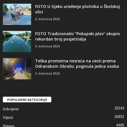
FOTO U tijeku uređenje pločnika u Školskoj
ulici
6. kolovoza 2026
FOTO Tradicionalni “Pokupski plov” okupio
rekordan broj posjetitelja
6. kolovoza 2026
Teška prometna nesreća na cesti prema
Odranskom Obrežu: poginula jedna osoba
5. kolovoza 2026
POPULARNE KATEGORIJE
18143
Izdvojeno
16831
Vijesti
4495
Najave