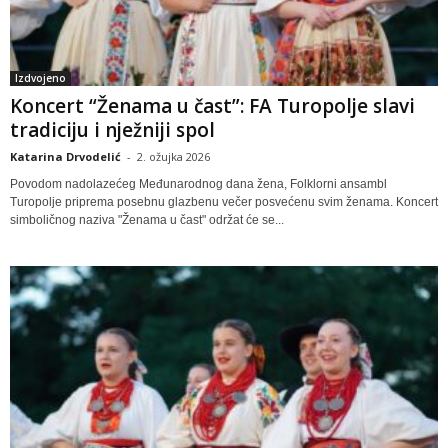
Izdvojeno
Koncert “Ženama u čast”: FA Turopolje slavi
tradiciju i nježniji spol
Katarina Drvodelić
-
2. ožujka 2026
Povodom nadolazećeg Međunarodnog dana žena, Folklorni ansambl
Turopolje priprema posebnu glazbenu večer posvećenu svim ženama. Koncert
simboličnog naziva "Ženama u čast" održat će se...