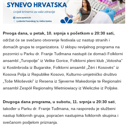
Prvoga dana, u petak, 10. srpnja s početkom u 20:30 sati,
održat će se svečano otvorenje festivala uz nastup stranih i
domaćih grupa te organizatora. U sklopu revijalnog programa na
pozornici u Parku dr. Franje Tuđmana nastupit će domaći Folklorni
ansambl „Turopolje” iz Velike Gorice, Folklorni pleni klub „Votosha”
iz Kostinbroda iz Bugarske, Folklorni ansambl „Žëri i Kosovës” iz
Kosova Polja iz Republike Kosovo, Kulturno-umjetničko društvo
„Toše Miloševski” iz Resena iz Sjeverne Makedonije te Regionalni
ansambl Zespół Regionalny Mietniowiacy iz Wieliczke iz Poljske.
Drugoga dana programa, u subotu, 11. srpnja u 20:30 sat
i,
također u Parku dr. Franje Tuđmana, na rasporedu je službeni
nastup folklornih grupa, popraćen nastupima folklornih skupina i
svečanom podjelom priznanja.