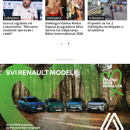
Izdvojeno
Izdvojeno
Izdvojeno
Gorica izgubila od
Velikogoričanka Antea
Prijavite se na 2.
Lokomotive: “Moramo
Šapina proglašena Miss
Obiteljsku biciklijadu u
nastaviti vjerovati i
šarma na natjecanju
Gradićima
raditi”
Bikini International 2026.
- Advertisement -