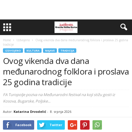
Home
Izdvojeno
Ovog vikenda dva dana međunarodnog folklora i proslava 25 godina
tradicije
IZDVOJENO
KULTURA
NAJAVE
TRADICIJA
Ovog vikenda dva dana
međunarodnog folklora i proslava
25 godina tradicije
FA Turopolje poziva na Međunarodni festival na koji stižu gosti iz
Kosova, Bugarske, Poljske...
Autor:
Katarina Drvodelić
-
8. srpnja 2026
Facebook
Twitter