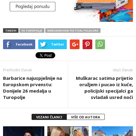
TAGOVI
FA TUROPOLJE
MEĐUNARODNI FESTIVAL FOLKLORA
Facebook
Twitter
Prethodni članak
Idući članak
Barbarice najuspješnije na
Muškarac satima prijetio
Europskom prvenstu:
oružjem i pucao iz kuće,
Donijele 26 medalja u
policijski specijalci ga
Turopolje
svladali usred noći
VEZANI ČLANCI
VIŠE OD AUTORA