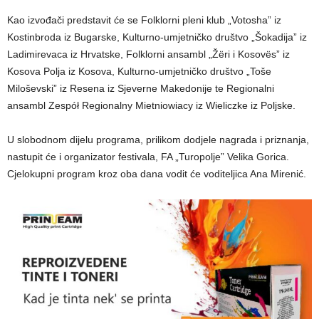
Kao izvođači predstavit će se Folklorni pleni klub „Votosha” iz
Kostinbroda iz Bugarske, Kulturno-umjetničko društvo „Šokadija” iz
Ladimirevaca iz Hrvatske, Folklorni ansambl „Žëri i Kosovës” iz
Kosova Polja iz Kosova, Kulturno-umjetničko društvo „Toše
Miloševski” iz Resena iz Sjeverne Makedonije te Regionalni
ansambl Zespół Regionalny Mietniowiacy iz Wieliczke iz Poljske.
U slobodnom dijelu programa, prilikom dodjele nagrada i priznanja,
nastupit će i organizator festivala, FA „Turopolje” Velika Gorica.
Cjelokupni program kroz oba dana vodit će voditeljica Ana Mirenić.