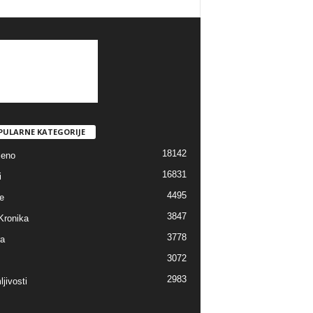
PULARNE KATEGORIJE
18142
jeno
16831
i
4495
e
3847
Kronika
3778
ra
3072
2983
jivosti