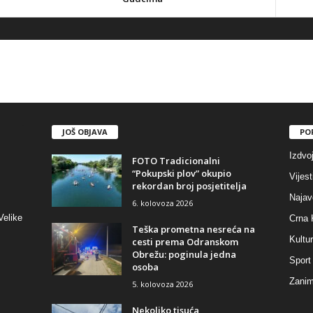
JOŠ OBJAVA
PO
Izdvo
FOTO Tradicionalni
“Pokupski plov” okupio
Vijest
rekordan broj posjetitelja
Najav
6. kolovoza 2026
Velike
Crna 
Teška prometna nesreća na
Kultu
cesti prema Odranskom
Obrežu: poginula jedna
Sport
osoba
Zaniml
5. kolovoza 2026
Nekoliko tisuća