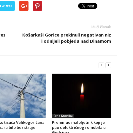
Twitter
Idući članak
vez
Košarkaši Gorice prekinuli negativan niz
i odnijeli pobjedu nad Dinamom
Crna Kronika
o tisuća Velikogoričana
Preminuo maloljetnik koji je
ara bilo bez struje
pao s električnog romobila u
Gudcima