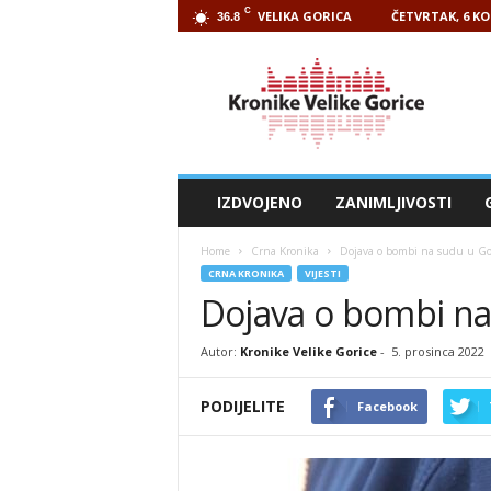
C
VELIKA GORICA
ČETVRTAK, 6 KO
36.8
Kronike
Velike
Gorice
IZDVOJENO
ZANIMLJIVOSTI
Home
Crna Kronika
Dojava o bombi na sudu u Gori
CRNA KRONIKA
VIJESTI
Dojava o bombi na 
Autor:
Kronike Velike Gorice
-
5. prosinca 2022
PODIJELITE
Facebook