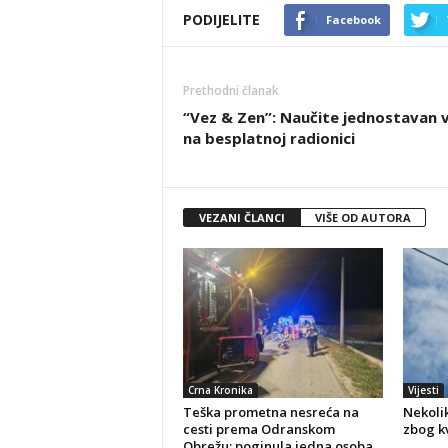
PODIJELITE
Facebook
Prethodni članak
“Vez & Zen”: Naučite jednostavan 
na besplatnoj radionici
VEZANI ČLANCI
VIŠE OD AUTORA
Crna Kronika
Vijesti
Teška prometna nesreća na
Nekolik
cesti prema Odranskom
zbog kv
Obrežu: poginula jedna osoba