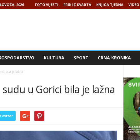
LOVOZA, 2026
FOTO VIJESTI
FRIK IZ KVARTA
KNJIGA TJEDNA
VIDEO 
GOSPODARSTVO
KULTURA
SPORT
CRNA KRONIKA
ci bila je lažna
sudu u Gorici bila je lažna
Twitter