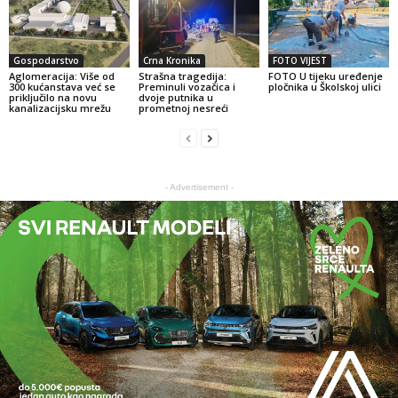
Gospodarstvo
Crna Kronika
FOTO VIJEST
Aglomeracija: Više od
Strašna tragedija:
FOTO U tijeku uređenje
300 kućanstava već se
Preminuli vozačica i
pločnika u Školskoj ulici
priključilo na novu
dvoje putnika u
kanalizacijsku mrežu
prometnoj nesreći
- Advertisement -