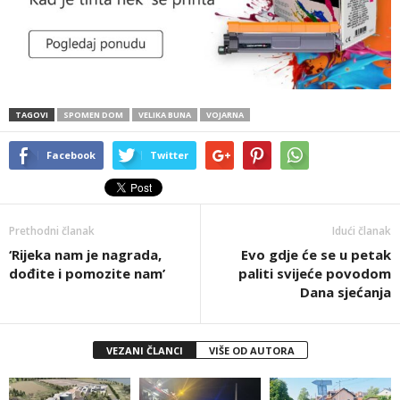
TAGOVI
SPOMEN DOM
VELIKA BUNA
VOJARNA
Facebook
Twitter
Prethodni članak
Idući članak
‘Rijeka nam je nagrada,
Evo gdje će se u petak
dođite i pomozite nam’
paliti svijeće povodom
Dana sjećanja
VEZANI ČLANCI
VIŠE OD AUTORA