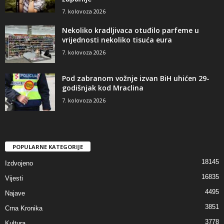
7. kolovoza 2026
Nekoliko kradljivaca otuđilo parfeme u
vrijednosti nekoliko tisuća eura
7. kolovoza 2026
Pod zabranom vožnje izvan BiH uhićen 29-
godišnjak kod Mraclina
7. kolovoza 2026
POPULARNE KATEGORIJE
18145
Izdvojeno
16835
Vijesti
4495
Najave
3851
Crna Kronika
3778
Kultura