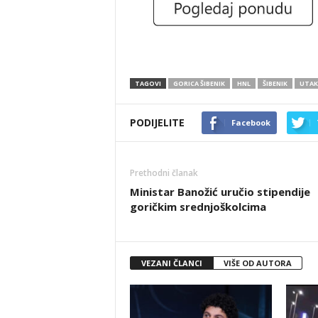
TAGOVI
GORICA ŠIBENIK
HNL
ŠIBENIK
UTAK
PODIJELITE
Facebook
Prethodni članak
Ministar Banožić uručio stipendije
goričkim srednjoškolcima
VEZANI ČLANCI
VIŠE OD AUTORA