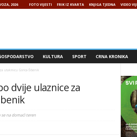
VOZA, 2026
FOTO VIJESTI
FRIK IZ KVARTA
KNJIGA TJEDNA
VIDEO VIJ
GOSPODARSTVO
KULTURA
SPORT
CRNA KRONIKA
 za utakmicu Gorica-Šibenik
o dvije ulaznice za
ibenik
 se na domaći teren