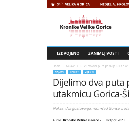
C
VELIKA GORICA
NEDJELJA, 9 KOLO
34
Kronike
Velike
Gorice
IZDVOJENO
ZANIMLJIVOSTI
Home
Najave
Dijelimo dva puta po dvije ulaznice
NAJAVE
SPORT
VIJESTI
Dijelimo dva puta p
utakmicu Gorica-Š
Nakon dva gostovanja, momčad Gorice vraća
Autor:
Kronike Velike Gorice
-
3. veljače 2023