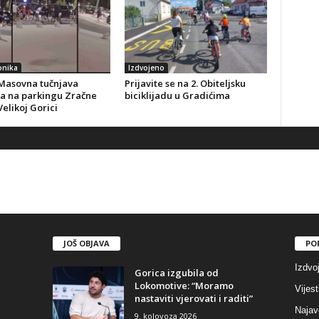
onika
Izdvojeno
Masovna tučnjava
Prijavite se na 2. Obiteljsku
ča na parkingu Zračne
biciklijadu u Gradićima
Velikoj Gorici
JOŠ OBJAVA
PO
Izdvo
Gorica izgubila od
Lokomotive: “Moramo
Vijest
nastaviti vjerovati i raditi”
Najav
9. kolovoza 2026