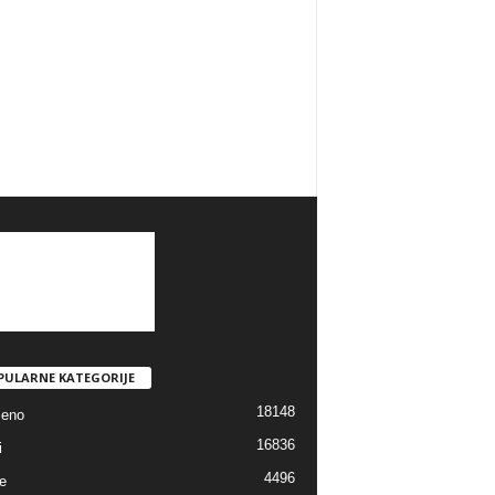
PULARNE KATEGORIJE
18148
jeno
16836
i
4496
e