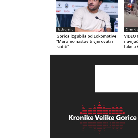
Izdvojeno
Crna Kr
Gorica izgubila od Lokomotive:
VIDEO 
“Moramo nastaviti vjerovati i
navija
raditi”
luke u 