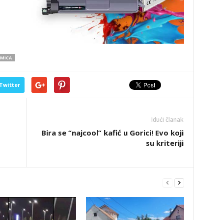
MICA
Twitter
Idući članak
Bira se “najcool” kafić u Gorici! Evo koji
su kriteriji