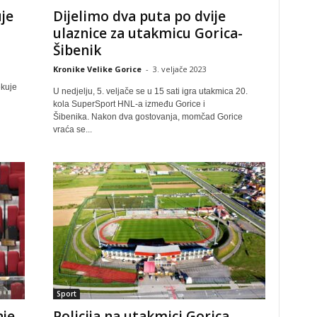
je
Dijelimo dva puta po dvije
ulaznice za utakmicu Gorica-
Šibenik
Kronike Velike Gorice
-
3. veljače 2023
ekuje
U nedjelju, 5. veljače se u 15 sati igra utakmica 20.
kola SuperSport HNL-a između Gorice i
Šibenika. Nakon dva gostovanja, momčad Gorice
vraća se...
Sport
nje
Policija na utakmici Gorica-