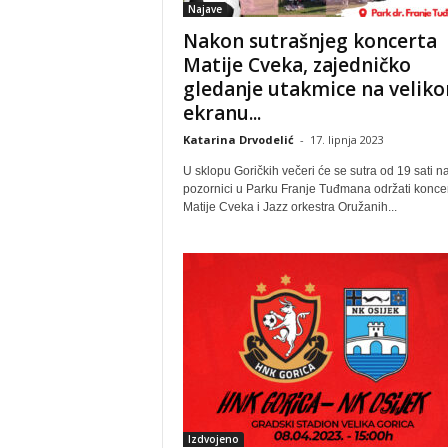
Najave
Nakon sutrašnjeg koncerta
Matije Cveka, zajedničko
gledanje utakmice na velik
ekranu...
Katarina Drvodelić
-
17. lipnja 2023
U sklopu Goričkih večeri će se sutra od 19 sati n
pozornici u Parku Franje Tuđmana održati koncer
Matije Cveka i Jazz orkestra Oružanih...
Izdvojeno