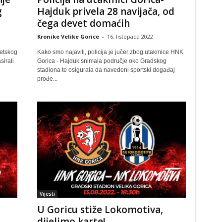
g
Hajduk privela 28 navijača, od
čega devet domaćih
Kronike Velike Gorice
-
16. listopada 2022
jetskog
Kako smo najavili, policija je jučer zbog utakmice HNK
sirali
Gorica - Hajduk snimala područje oko Gradskog
stadiona te osigurala da navedeni sportski događaj
prođe...
Vijesti
U Goricu stiže Lokomotiva,
dijelimo karte!