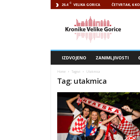
C
VELIKA GORICA
ČETVRTAK, 6 KO
26.4
Kronike
Velike
Gorice
IZDVOJENO
ZANIMLJIVOSTI
Home
Tagovi
Utakmica
Tag: utakmica