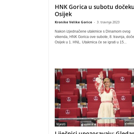
HNK Gorica u subotu dočeku
Osijek
Kronike Velike Gorice
-
3. travnja 2023
Nakon izjednačene utakmice s Dinamom ovog
vikenda, HNK Gorica ove subote, 8. travnja, doč
Osijek u 1. HNL. Utakmica će se igrati u 15...
Vijesti
Liječnici upozoravaju: Gleda