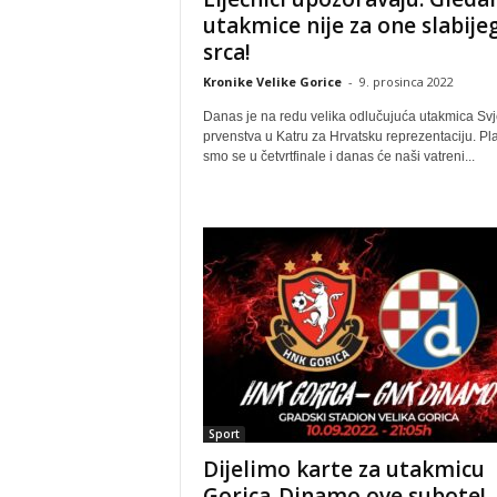
utakmice nije za one slabije
srca!
Kronike Velike Gorice
-
9. prosinca 2022
Danas je na redu velika odlučujuća utakmica Sv
prvenstva u Katru za Hrvatsku reprezentaciju. Pla
smo se u četvrtfinale i danas će naši vatreni...
Sport
Dijelimo karte za utakmicu
Gorica-Dinamo ove subote!