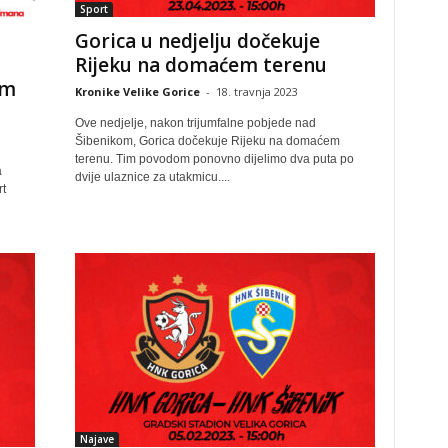
Sport
Gorica u nedjelju dočekuje
Rijeku na domaćem terenu
om
Kronike Velike Gorice
-
18. travnja 2023
Ove nedjelje, nakon trijumfalne pobjede nad
Šibenikom, Gorica dočekuje Rijeku na domaćem
terenu. Tim povodom ponovno dijelimo dva puta po
a
dvije ulaznice za utakmicu....
t
Najave