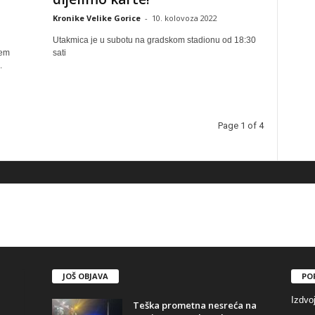
Kronike Velike Gorice
-
10. kolovoza 2022
Utakmica je u subotu na gradskom stadionu od 18:30
ćem
sati
.
Page 1 of 4
JOŠ OBJAVA
PO
Izdvo
Teška prometna nesreća na