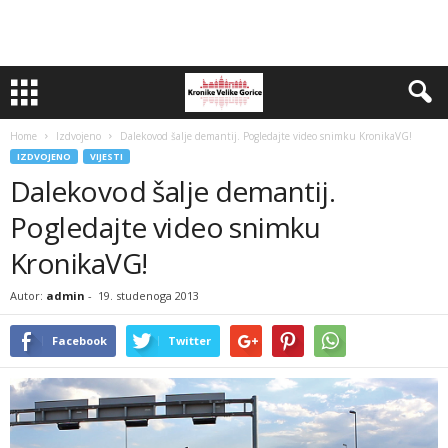
Home
Izdvojeno
Dalekovod šalje demantij. Pogledajte video snimku KronikaVG!
IZDVOJENO
VIJESTI
Dalekovod šalje demantij.
Pogledajte video snimku
KronikaVG!
Autor:
admin
-
19. studenoga 2013
Facebook
Twitter