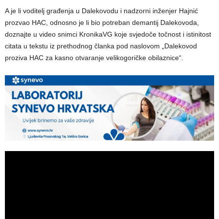
A je li voditelj građenja u Dalekovodu i nadzorni inženjer Hajnić
prozvao HAC, odnosno je li bio potreban demantij Dalekovoda,
doznajte u video snimci KronikaVG koje svjedoče točnost i istinitost
citata u tekstu iz prethodnog članka pod naslovom „Dalekovod
proziva HAC za kasno otvaranje velikogoričke obilaznice“.