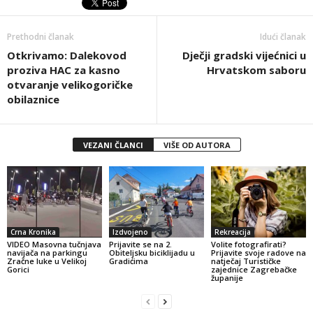
Prethodni članak
Idući članak
Otkrivamo: Dalekovod
Dječji gradski vijećnici u
proziva HAC za kasno
Hrvatskom saboru
otvaranje velikogoričke
obilaznice
VEZANI ČLANCI
VIŠE OD AUTORA
Crna Kronika
Izdvojeno
Rekreacija
VIDEO Masovna tučnjava
Prijavite se na 2.
Volite fotografirati?
navijača na parkingu
Obiteljsku biciklijadu u
Prijavite svoje radove na
Zračne luke u Velikoj
Gradićima
natječaj Turističke
Gorici
zajednice Zagrebačke
županije