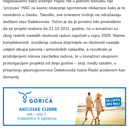
naglašavamo kako inženjer Hajnić niti u jednom trenutku nije
”prozvao” HAC za kasno otvaranje spomenute obilaznice kako je to
navedeno u članku. Također, sve iznesene tvrdnje ne odražavaju
službeni stav Dalekovoda. Točno je da je prvotno bilo predviđeno
da se projekt realizira do 21.10.2011. godine, no u konačnici su
zbog realnih nastalih okolnosti radovi započeli u rujnu 2009. Naime,
kompleksnosti izvođenja radova doprinijele su okolnosti nastale
uslijed otkupa parcela i arheoloških nalazišta, a rezultiralo je
produljenjem rokova završetka radova, te u konačnici ukupnom
prolongacijom projekta od dvije godine – stoji, među ostalim, u
priopćenju glasnogovornice Dalekovoda Ivane Radić poslanom kao
demantij.