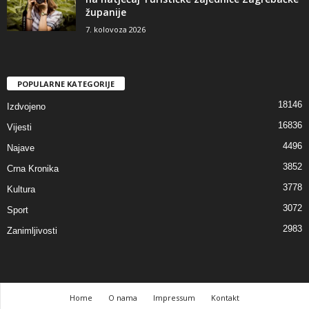
županije
7. kolovoza 2026
POPULARNE KATEGORIJE
18146
Izdvojeno
16836
Vijesti
4496
Najave
3852
Crna Kronika
3778
Kultura
3072
Sport
2983
Zanimljivosti
Home
O nama
Impressum
Kontakt