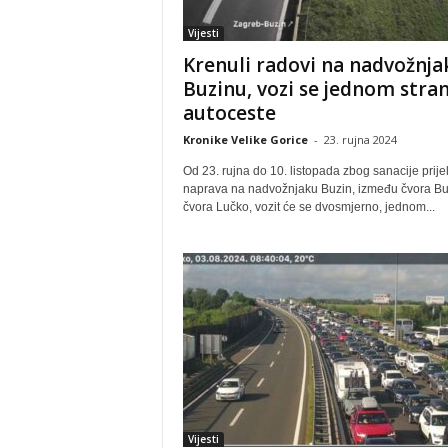
Vijesti
Krenuli radovi na nadvožnja
Buzinu, vozi se jednom str
autoceste
Kronike Velike Gorice
-
23. rujna 2024
Od 23. rujna do 10. listopada zbog sanacije prije
naprava na nadvožnjaku Buzin, između čvora Buz
čvora Lučko, vozit će se dvosmjerno, jednom...
Vijesti