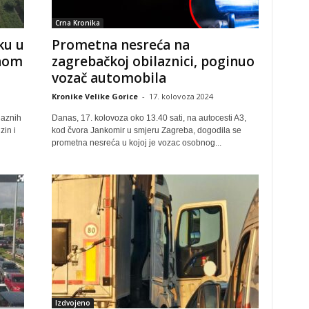
Crna Kronika
ku u
Prometna nesreća na
anom
zagrebačkoj obilaznici, poginuo
vozač automobila
Kronike Velike Gorice
-
17. kolovoza 2024
laznih
Danas, 17. kolovoza oko 13.40 sati, na autocesti A3,
in i
kod čvora Jankomir u smjeru Zagreba, dogodila se
prometna nesreća u kojoj je vozac osobnog...
Izdvojeno