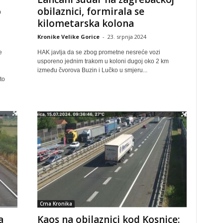
o
obilaznici, formirala se
kilometarska kolona
Kronike Velike Gorice
-
23. srpnja 2024
e
HAK javlja da se zbog prometne nesreće vozi
usporeno jednim trakom u koloni dugoj oko 2 km
između čvorova Buzin i Lučko u smjeru...
to
Crna Kronika
a
Kaos na obilaznici kod Kosnice: