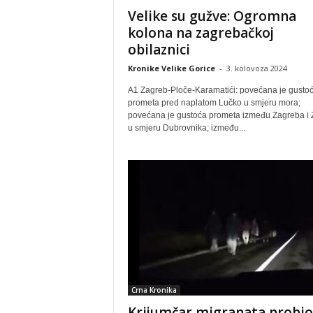
Velike su gužve: Ogromna
kolona na zagrebačkoj
obilaznici
Kronike Velike Gorice
-
3. kolovoza 2024
A1 Zagreb-Ploče-Karamatići: povećana je gusto
prometa pred naplatom Lučko u smjeru mora;
povećana je gustoća prometa između Zagreba i 
u smjeru Dubrovnika; između...
Crna Kronika
Krijumčar migranata probio