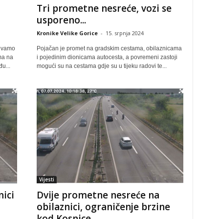
Tri prometne nesreće, vozi se
usporeno...
Kronike Velike Gorice
-
15. srpnja 2024
zivamo
Pojačan je promet na gradskim cestama, obilaznicama
ma na
i pojedinim dionicama autocesta, a povremeni zastoji
u...
mogući su na cestama gdje su u tijeku radovi te...
Vijesti
ici
Dvije prometne nesreće na
obilaznici, ograničenje brzine
kod Kosnice