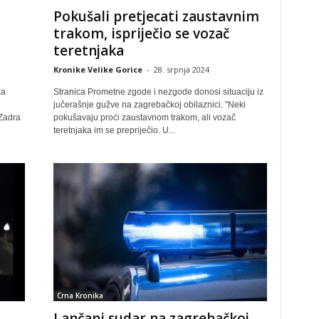
Pokušali pretjecati zaustavnim
trakom, ispriječio se vozač
teretnjaka
Kronike Velike Gorice
-
28. srpnja 2024
ća
Stranica Prometne zgode i nezgode donosi situaciju iz
jučerašnje gužve na zagrebačkoj obilaznici. "Neki
Zadra
pokušavaju proći zaustavnom trakom, ali vozač
teretnjaka im se prepriječio. U...
Crna Kronika
Lančani sudar na zagrebačkoj