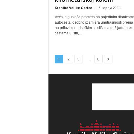
Kronike Velike Gorice
-
13. srpnja 2024
Veća je gustoća prometa na pojedinim dionicam
autocesta, osobito iz smjera unutrašnjosti prema
na prilazima turističkim središtima duž jadranske
cestama u Istri,...
...
1
2
3
8