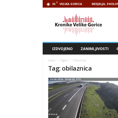
C
VELIKA GORICA
NEDJELJA, 9 KOLO
34
Kronike
Velike
Gorice
IZDVOJENO
ZANIMLJIVOSTI
Home
Tagovi
Obilaznica
Tag: obilaznica