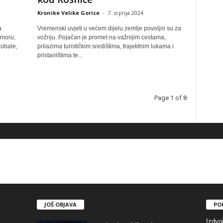
Kronike Velike Gorice
-
7. srpnja 2024
a
Vremenski uvjeti u većem dijelu zemlje povoljni su za
 moru,
vožnju. Pojačan je promet na važnijim cestama,
 obale,
prilazima turističkim središtima, trajektnim lukama i
pristaništima te...
Page 1 of 8
JOŠ OBJAVA
PO
Izdvo