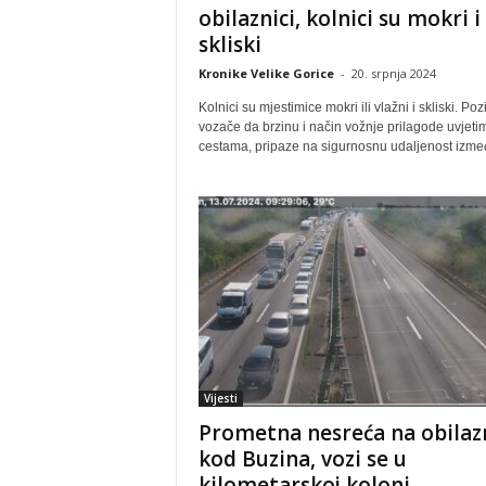
obilaznici, kolnici su mokri i
skliski
Kronike Velike Gorice
-
20. srpnja 2024
Kolnici su mjestimice mokri ili vlažni i skliski. Po
vozače da brzinu i način vožnje prilagode uvjeti
cestama, pripaze na sigurnosnu udaljenost izmeđ
Vijesti
Prometna nesreća na obilazn
kod Buzina, vozi se u
kilometarskoj koloni