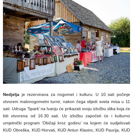
Nedjelja
je rezervirana za nogomet i kulturu. U 10 sati počinje
otvoreni malonogometni turnir, nakon čega slijedi sveta misa u 11
sati. Udruga ‘Spark’ na Ivanju će prikazati svoju izložbu slika koja će
biti otvorena od 16.30 sati. Uz izložbu započeti će i kulturno
umjetnički program ‘Običaji kroz godinu’ na kojem će sudjelovati
KUD Obreška, KUD Horvati, KUD Antun Klasinc, KUD Paurija, KUD