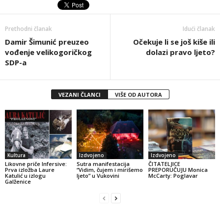
Prethodni članak
Idući članak
Damir Šimunić preuzeo
Očekuje li se još kiše ili
vođenje velikogoričkog
dolazi pravo ljeto?
SDP-a
VEZANI ČLANCI
VIŠE OD AUTORA
Kultura
Izdvojeno
Izdvojeno
Likovne priče Infersive:
Sutra manifestacija
ČITATELJICE
Prva izložba Laure
“Vidim, čujem i mirišemo
PREPORUČUJU Monica
Katulić u izlogu
ljeto” u Vukovini
McCarty: Poglavar
Galženice