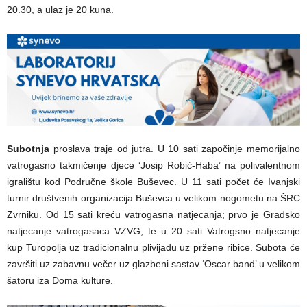
20.30, a ulaz je 20 kuna.
Subotnja
proslava traje od jutra. U 10 sati započinje memorijalno
vatrogasno takmičenje djece ‘Josip Robić-Haba’ na polivalentnom
igralištu kod Područne škole Buševec. U 11 sati počet će Ivanjski
turnir društvenih organizacija Buševca u velikom nogometu na ŠRC
Zvrniku. Od 15 sati kreću vatrogasna natjecanja; prvo je Gradsko
natjecanje vatrogasaca VZVG, te u 20 sati Vatrogsno natjecanje
kup Turopolja uz tradicionalnu plivijadu uz pržene ribice. Subota će
završiti uz zabavnu večer uz glazbeni sastav ‘Oscar band’ u velikom
šatoru iza Doma kulture.