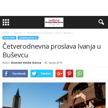
Home
Kultura
Četverodnevna proslava Ivanja u Buševcu
KULTURA
ZANIMLJIVOSTI
Četverodnevna proslava Ivanja u
Buševcu
Autor:
Kronike Velike Gorice
-
20. lipnja 2016
Facebook
Twitter