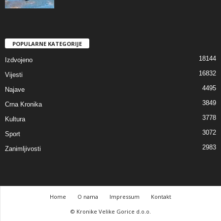
POPULARNE KATEGORIJE
18144
Izdvojeno
16832
Vijesti
4495
Najave
3849
Crna Kronika
3778
Kultura
3072
Sport
2983
Zanimljivosti
Home
O nama
Impressum
Kontakt
© Kronike Velike Gorice d.o.o.