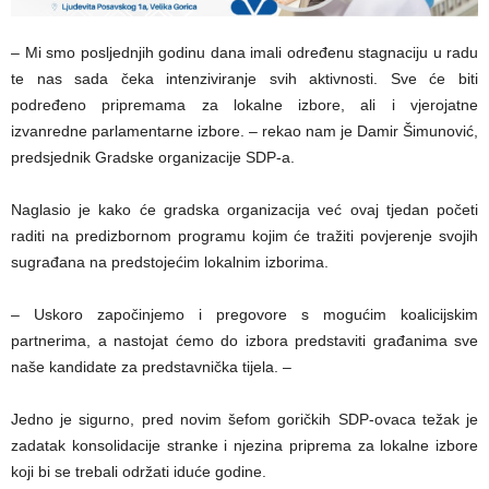
– Mi smo posljednjih godinu dana imali određenu stagnaciju u radu
te nas sada čeka intenziviranje svih aktivnosti. Sve će biti
podređeno pripremama za lokalne izbore, ali i vjerojatne
izvanredne parlamentarne izbore. – rekao nam je Damir Šimunović,
predsjednik Gradske organizacije SDP-a.
Naglasio je kako će gradska organizacija već ovaj tjedan početi
raditi na predizbornom programu kojim će tražiti povjerenje svojih
sugrađana na predstojećim lokalnim izborima.
– Uskoro započinjemo i pregovore s mogućim koalicijskim
partnerima, a nastojat ćemo do izbora predstaviti građanima sve
naše kandidate za predstavnička tijela. –
Jedno je sigurno, pred novim šefom goričkih SDP-ovaca težak je
zadatak konsolidacije stranke i njezina priprema za lokalne izbore
koji bi se trebali održati iduće godine.