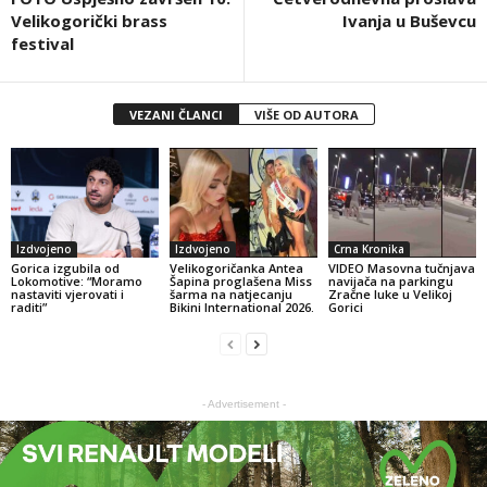
Velikogorički brass
Ivanja u Buševcu
festival
VEZANI ČLANCI
VIŠE OD AUTORA
Izdvojeno
Izdvojeno
Crna Kronika
Gorica izgubila od
Velikogoričanka Antea
VIDEO Masovna tučnjava
Lokomotive: “Moramo
Šapina proglašena Miss
navijača na parkingu
nastaviti vjerovati i
šarma na natjecanju
Zračne luke u Velikoj
raditi”
Bikini International 2026.
Gorici
- Advertisement -