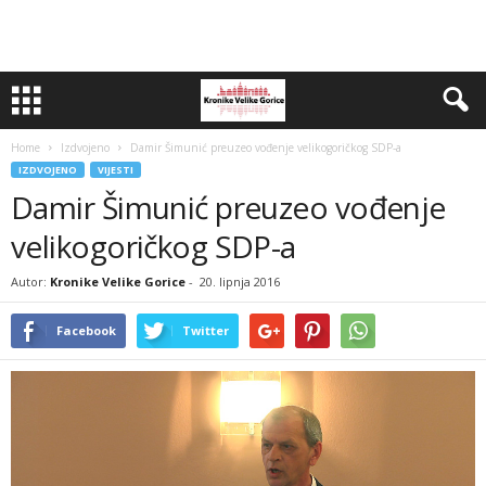
Home
Izdvojeno
Damir Šimunić preuzeo vođenje velikogoričkog SDP-a
IZDVOJENO
VIJESTI
Damir Šimunić preuzeo vođenje
velikogoričkog SDP-a
Autor:
Kronike Velike Gorice
-
20. lipnja 2016
Facebook
Twitter