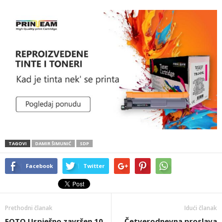
TAGOVI
DAMIR ŠIMUNIĆ
SDP
Facebook
Twitter
Prethodni članak
Idući članak
FOTO Uspješno završen 10.
Četverodnevna proslava