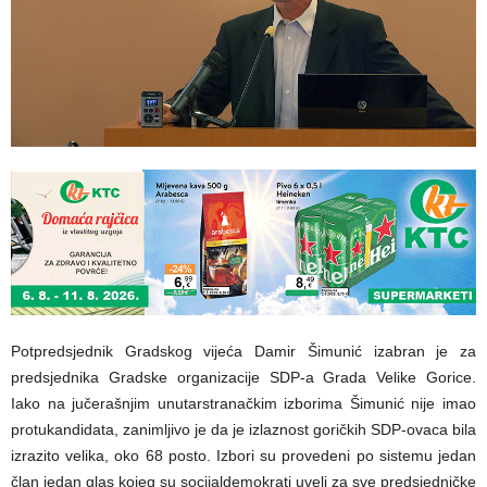
Potpredsjednik Gradskog vijeća Damir Šimunić izabran je za
predsjednika Gradske organizacije SDP-a Grada Velike Gorice.
Iako na jučerašnjim unutarstranačkim izborima Šimunić nije imao
protukandidata, zanimljivo je da je izlaznost goričkih SDP-ovaca bila
izrazito velika, oko 68 posto. Izbori su provedeni po sistemu jedan
član jedan glas kojeg su socijaldemokrati uveli za sve predsjedničke