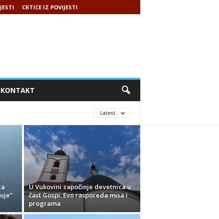
JESTI
CRTICE IZ POVIJESTI
KONTAKT
Latest
ca
U Vukovini započinje devetnica u
uje”
čast Gospi: Evo rasporeda misa i
programa