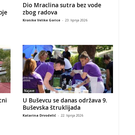
Dio Mraclina sutra bez vode
oje
zbog radova
Kronike Velike Gorice
-
23. lipnja 2026
Najave
tni
U Buševcu se danas održava 9.
Buševska štruklijada
Katarina Drvodelić
-
22. lipnja 2026