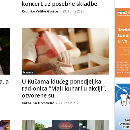
koncert uz posebne skladbe
Kronike Velike Gorice
-
29. lipnja 2026
Najave
a, a
U Kučama idućeg ponedjeljka
radionica “Mali kuhari u akciji”,
otvorene su...
Katarina Drvodelić
-
27. lipnja 2026