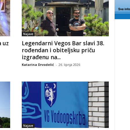
Najave
a uz
Legendarni Vegos Bar slavi 38.
rođendan i obiteljsku priču
izgrađenu na...
Katarina Drvodelić
-
26. lipnja 2026
Najave