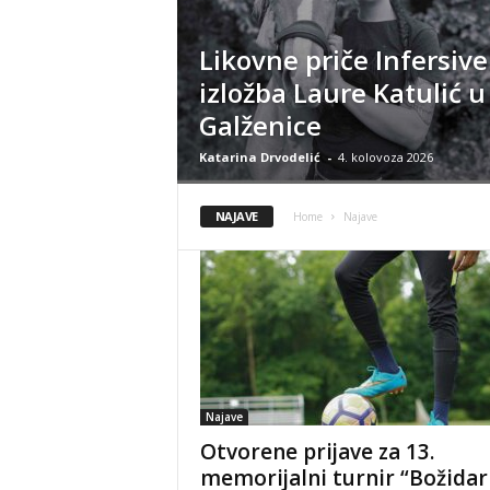
Likovne priče Infersive
izložba Laure Katulić u
Galženice
Katarina Drvodelić
-
4. kolovoza 2026
NAJAVE
Home
Najave
Najave
Otvorene prijave za 13.
memorijalni turnir “Božidar