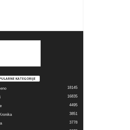
PULARNE KATEGORIJE
18145
jeno
16835
i
4495
e
3851
Kronika
3778
ra