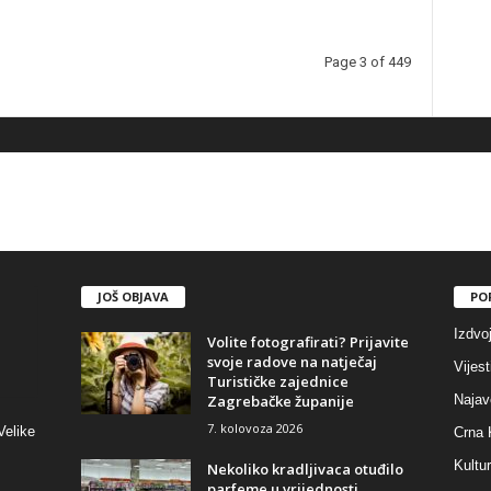
Page 3 of 449
JOŠ OBJAVA
PO
Izdvo
Volite fotografirati? Prijavite
svoje radove na natječaj
Vijest
Turističke zajednice
Zagrebačke županije
Najav
7. kolovoza 2026
Velike
Crna 
Kultu
Nekoliko kradljivaca otuđilo
parfeme u vrijednosti