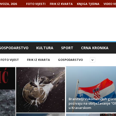
VOZA, 2026
FOTO VIJESTI
FRIK IZ KVARTA
KNJIGA TJEDNA
VIDEO VI
GOSPODARSTVO
KULTURA
SPORT
CRNA KRONIKA
FOTO VIJEST
FRIK IZ KVARTA
GOSPODARSTVO
Branitelji Vukomeričkih gori
pozivaju na obilježavanje “Ol
u Kravarskom