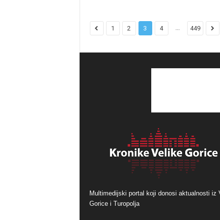
...
1
2
3
4
449
Multimedijski portal koji donosi aktualnosti iz 
Gorice i Turopolja