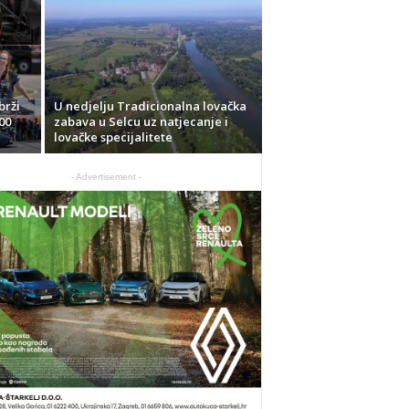
brži
U nedjelju Tradicionalna lovačka
00
zabava u Selcu uz natjecanje i
lovačke specijalitete
- Advertisement -