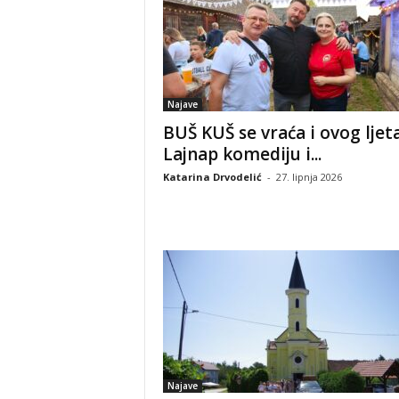
Najave
BUŠ KUŠ se vraća i ovog ljet
Lajnap komediju i...
Katarina Drvodelić
-
27. lipnja 2026
Najave