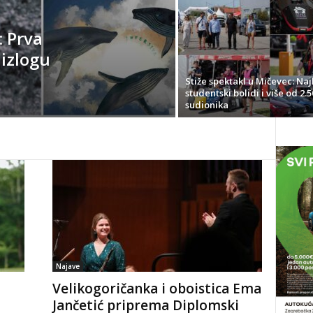
: Prva
 izlogu
Stiže spektakl u Mičevec: Naj
studentski bolidi i više od 2.5
sudionika
Najave
Velikogoričanka i oboistica Ema
Jančetić priprema Diplomski