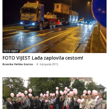
FOTO VIJEST
FOTO VIJEST Lađa zaplovila cestom!
Kronike Velike Gorice
-
8. listopada 2015