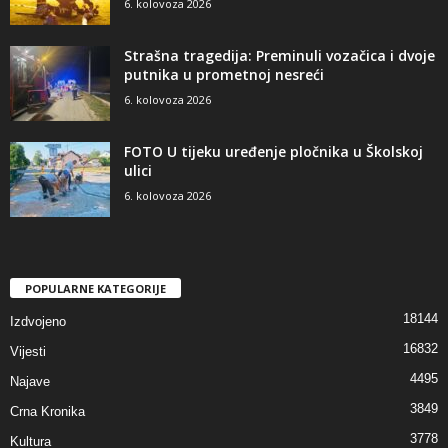
6. kolovoza 2026
Strašna tragedija: Preminuli vozačica i dvoje
putnika u prometnoj nesreći
6. kolovoza 2026
FOTO U tijeku uređenje pločnika u Školskoj
ulici
6. kolovoza 2026
POPULARNE KATEGORIJE
18144
Izdvojeno
16832
Vijesti
4495
Najave
3849
Crna Kronika
3778
Kultura