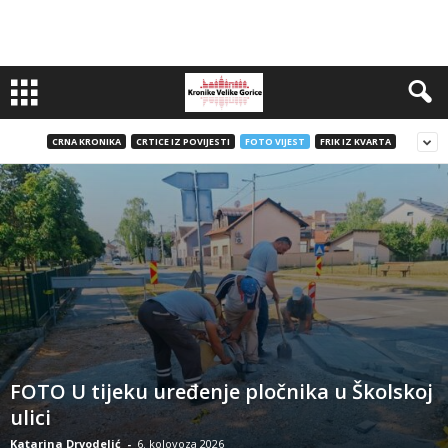
CRNA KRONIKA
CRTICE IZ POVIJESTI
FOTO VIJEST
FRIK IZ KVARTA
FOTO U tijeku uređenje pločnika u Školskoj
ulici
Katarina Drvodelić
-
6. kolovoza 2026