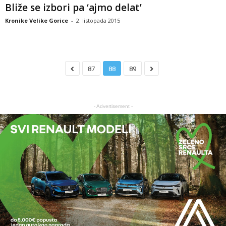
Bliže se izbori pa ‘ajmo delat’
Kronike Velike Gorice
-
2. listopada 2015
87
88
89
- Advertisement -