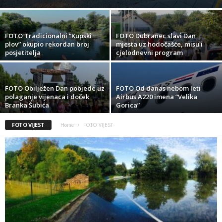
FOTO Tradicionalni “Kupski
FOTO Dubranec slavi Dan
plov” okupio rekordan broj
mjesta uz hodočašće, misu i
posjetitelja
cjelodnevni program
FOTO Obilježen Dan pobjede uz
FOTO Od danas nebom leti
polaganje vijenaca i doček
Airbus A220 imena “Velika
Branka Šubića
Gorica”
FOTO VIJEST
Home
FOTO VIJEST