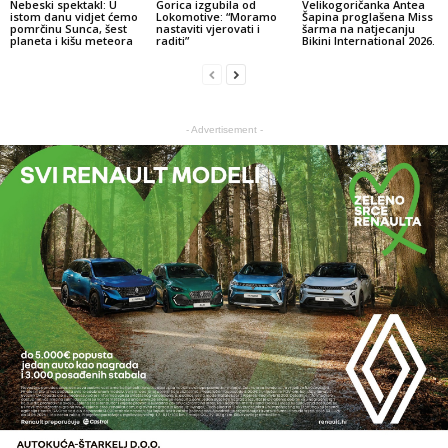
Nebeski spektakl: U
Gorica izgubila od
Velikogoričanka Antea
istom danu vidjet ćemo
Lokomotive: “Moramo
Šapina proglašena Miss
pomrčinu Sunca, šest
nastaviti vjerovati i
šarma na natjecanju
planeta i kišu meteora
raditi”
Bikini International 2026.
- Advertisement -