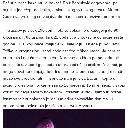
Bačurin ističe kako mu je boksač Elvir Behlulović odgovarao „po
mjeri“ sljedećeg protivnika, omladinskog svjetskog prvaka Murata
Gassieva za kojeg se već dva do tri mjeseca intenzivno priprema.
– Gassiev je visok 190 centimetara, boksamo u kategoriji do 90
kilograma i 700 grama. Ima 21 godinu, a u boksu je od svoje šeste
godine. Rusi koji inače imaju veliku selekciju, u njega puno ulažu.
Teško je prognozirati ishod nadolazećeg teškog meča. Ja sam se
pripremio i dat ću sve od sebe. Naravno da idem po pobjedu, ali
boks je takav sport gdje jedan udarac odlučuje cijeli meč. Znači, ja
mogu devet rundi njega tući ili on mene, a onda se u zadnjoj rundi
može sve preokrenuti – ispričao nam je Ivica Bačurin koji je u
svojoj profesionalnoj karijeri imao 18 mečeva. 15 ih je riješio u svoju
korist, od čega sedam nokautom. Poražen je bio u samo tri borbe.
Izniman talent pokazao je još u mladim boksačkim danima. U
amaterskom boksu bio je višestruki prvak Hrvatske.