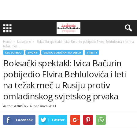
Home
Izdvojeno
Boksački spektakl: Ivica Bačurin pobijedio Elvira Behlulovića i leti na
težak meč...
IZDVOJENO
SPORT
VELIKOGORIČANI NA DJELU
VIJESTI
Boksački spektakl: Ivica Bačurin
pobijedio Elvira Behlulovića i leti
na težak meč u Rusiju protiv
omladinskog svjetskog prvaka
Autor:
admin
-
6. prosinca 2013
Facebook
Twitter