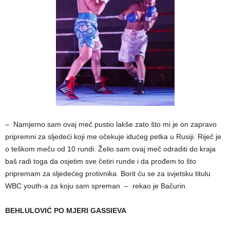
– Namjerno sam ovaj meč pustio lakše zato što mi je on zapravo
pripremni za sljedeći koji me očekuje idućeg petka u Rusiji. Riječ je
o teškom meču od 10 rundi. Želio sam ovaj meč odraditi do kraja
baš radi toga da osjetim sve četiri runde i da prođem to što
pripremam za sljedećeg protivnika. Borit ću se za svjetsku titulu
WBC youth-a za koju sam spreman – rekao je Bačurin.
BEHLULOVIĆ PO MJERI GASSIEVA