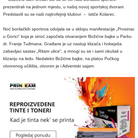
prezentirali na jednom mjestu, u našoj novoj sportskoj dvorani.
Predstavili su se naši najtrofejniji klubovi – ističe Kolarec.
Noć borilačkih sportova odvijala se u sklopu manifestacije „Prosinac
u Gorici“ koja je sinoć započela otvaranjem Božićne bajke u Parku
dr. Franje Tuđmana. Građane je uz nastup klizača i hokejaša
zabavljao sastav „Ritam ulice“, a mnogi su se i sami okušali u
klizanju na ledu. Nedaleko Božićne bajke, na platou Pučkog
otvorenog učilišta, otvoren je i Adventski sajam.