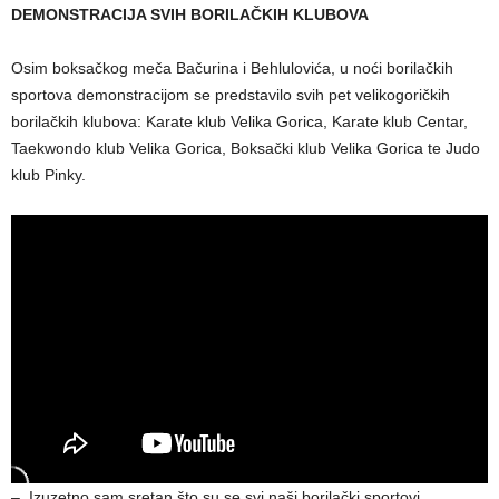
DEMONSTRACIJA SVIH BORILAČKIH KLUBOVA
Osim boksačkog meča Bačurina i Behlulovića, u noći borilačkih
sportova demonstracijom se predstavilo svih pet velikogoričkih
borilačkih klubova: Karate klub Velika Gorica, Karate klub Centar,
Taekwondo klub Velika Gorica, Boksački klub Velika Gorica te Judo
klub Pinky.
– Izuzetno sam sretan što su se svi naši borilački sportovi