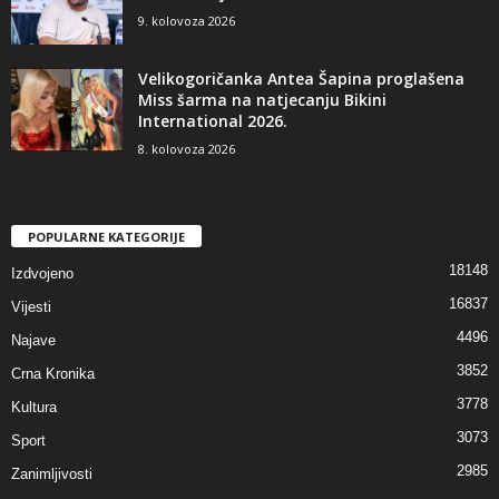
9. kolovoza 2026
Velikogoričanka Antea Šapina proglašena
Miss šarma na natjecanju Bikini
International 2026.
8. kolovoza 2026
POPULARNE KATEGORIJE
18148
Izdvojeno
16837
Vijesti
4496
Najave
3852
Crna Kronika
3778
Kultura
3073
Sport
2985
Zanimljivosti