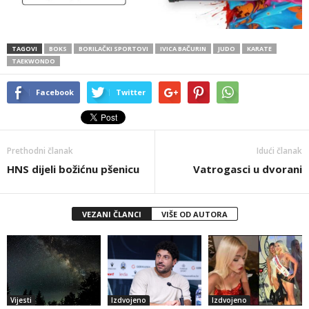
TAGOVI
BOKS
BORILAČKI SPORTOVI
IVICA BAČURIN
JUDO
KARATE
TAEKWONDO
Facebook
Twitter
Prethodni članak
Idući članak
HNS dijeli božićnu pšenicu
Vatrogasci u dvorani
VEZANI ČLANCI
VIŠE OD AUTORA
Vijesti
Izdvojeno
Izdvojeno