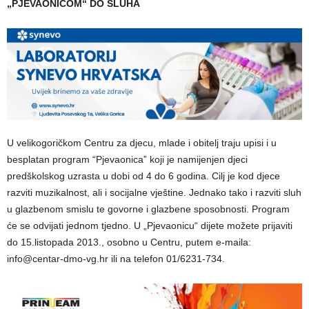
„PJEVAONICOM“ DO SLUHA
U velikogoričkom Centru za djecu, mlade i obitelj traju upisi i u
besplatan program “Pjevaonica” koji je namijenjen djeci
predškolskog uzrasta u dobi od 4 do 6 godina. Cilj je kod djece
razviti muzikalnost, ali i socijalne vještine. Jednako tako i razviti sluh
u glazbenom smislu te govorne i glazbene sposobnosti. Program
će se odvijati jednom tjedno. U „Pjevaonicu“ dijete možete prijaviti
do 15.listopada 2013., osobno u Centru, putem e-maila:
info@centar-dmo-vg.hr ili na telefon 01/6231-734.