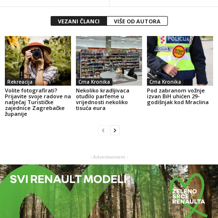
VEZANI ČLANCI
VIŠE OD AUTORA
Rekreacija
Crna Kronika
Crna Kronika
Volite fotografirati?
Nekoliko kradljivaca
Pod zabranom vožnje
Prijavite svoje radove na
otuđilo parfeme u
izvan BiH uhićen 29-
natječaj Turističke
vrijednosti nekoliko
godišnjak kod Mraclina
zajednice Zagrebačke
tisuća eura
županije
- Advertisement -