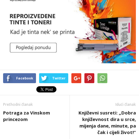
Facebook
Twitter
Prethodni članak
Idući članak
Potraga za Vinskom
Književni susreti: „Dobra
princezom
književnost dira u srce,
mijenja dane, minute, pa
čak i cijeli život!“