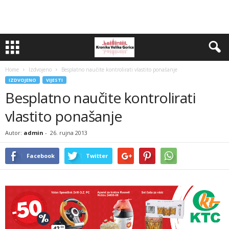
Home
Izdvojeno
Besplatno naučite kontrolirati vlastito ponašanje
IZDVOJENO
VIJESTI
Besplatno naučite kontrolirati
vlastito ponašanje
Autor:
admin
-
26. rujna 2013
Facebook
Twitter