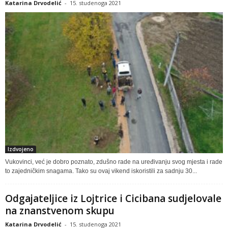
Katarina Drvodelić
-
15. studenoga 2021
Izdvojeno
Vukovinci, već je dobro poznato, zdušno rade na uređivanju svog mjesta i rade
to zajedničkim snagama. Tako su ovaj vikend iskoristili za sadnju 30...
Odgajateljice iz Lojtrice i Cicibana sudjelovale
na znanstvenom skupu
Katarina Drvodelić
-
15. studenoga 2021