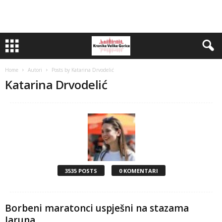
Home
Autori
Posts by Katarina Drvodelić
Katarina Drvodelić
3535 POSTS
0 KOMENTARI
Borbeni maratonci uspješni na stazama
Jaruna