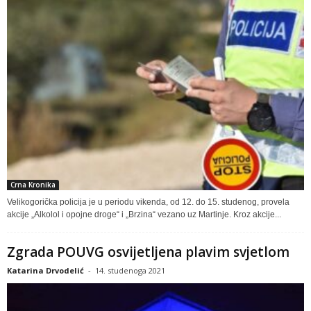
Crna Kronika
Velikogorička policija je u periodu vikenda, od 12. do 15. studenog, provela
akcije „Alkolol i opojne droge“ i „Brzina“ vezano uz Martinje. Kroz akcije...
Zgrada POUVG osvijetljena plavim svjetlom
Katarina Drvodelić
-
14. studenoga 2021