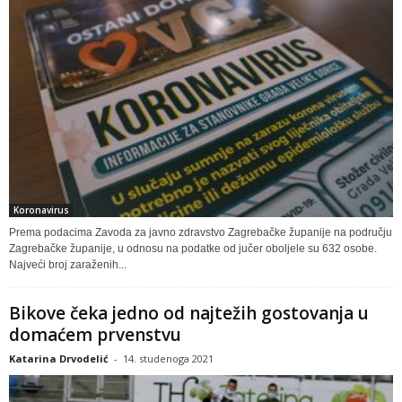
Koronavirus
Prema podacima Zavoda za javno zdravstvo Zagrebačke županije na području
Zagrebačke županije, u odnosu na podatke od jučer oboljele su 632 osobe.
Najveći broj zaraženih...
Bikove čeka jedno od najtežih gostovanja u
domaćem prvenstvu
Katarina Drvodelić
-
14. studenoga 2021