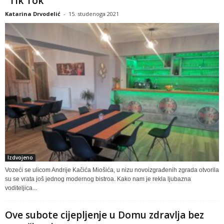
“Tik Tok”
Katarina Drvodelić
-
15. studenoga 2021
Izdvojeno
Vozeći se ulicom Andrije Kačića Miošića, u nizu novoizgrađenih zgrada otvorila
su se vrata još jednog modernog bistroa. Kako nam je rekla ljubazna
voditeljica...
Ove subote cijepljenje u Domu zdravlja bez