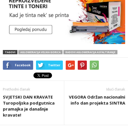
TAGOVI
AGLOMERACIJA VELIKA GORICA
RADOVI AGLOMERACIJA ASFALTIRANJE
Facebook
Twitter
Prethodni članak
Idući članak
SVJETSKI DAN KRAVATE
VEGORA Održan nacionalni
Turopoljska podgutnica
info dan projekta SINTRA
pramajka je današnje
kravate!