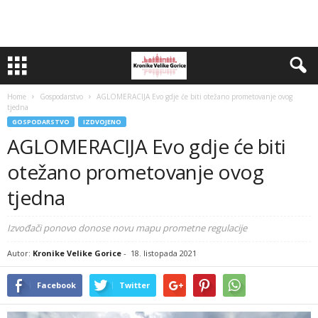
Home
Gospodarstvo
AGLOMERACIJA Evo gdje će biti otežano prometovanje ovog
tjedna
GOSPODARSTVO
IZDVOJENO
AGLOMERACIJA Evo gdje će biti
otežano prometovanje ovog
tjedna
Izvođači ponovo donose novu mapu prometne regulacije
Autor:
Kronike Velike Gorice
-
18. listopada 2021
Facebook
Twitter