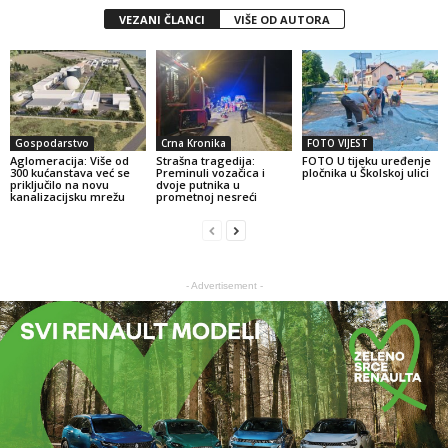
VEZANI ČLANCI
VIŠE OD AUTORA
Gospodarstvo
Crna Kronika
FOTO VIJEST
Aglomeracija: Više od
Strašna tragedija:
FOTO U tijeku uređenje
300 kućanstava već se
Preminuli vozačica i
pločnika u Školskoj ulici
priključilo na novu
dvoje putnika u
kanalizacijsku mrežu
prometnoj nesreći
- Advertisement -