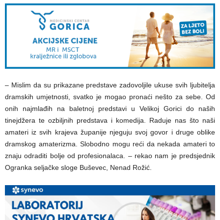
– Mislim da su prikazane predstave zadovoljile ukuse svih ljubitelja
dramskih umjetnosti, svatko je mogao pronaći nešto za sebe. Od
onih najmlađih na baletnoj predstavi u Velikoj Gorici do naših
tinejdžera te ozbiljnih predstava i komedija. Raduje nas što naši
amateri iz svih krajeva županije njeguju svoj govor i druge oblike
dramskog amaterizma. Slobodno mogu reći da nekada amateri to
znaju odraditi bolje od profesionalaca. – rekao nam je predsjednik
Ogranka seljačke sloge Buševec, Nenad Rožić.