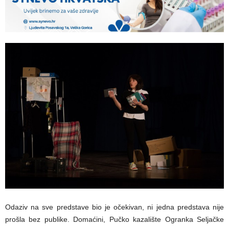
Odaziv na sve predstave bio je očekivan, ni jedna predstava nije
prošla bez publike. Domaćini, Pučko kazalište Ogranka Seljačke