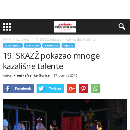
Home
Izdvojeno
19. SKAZŽ pokazao mnoge kazališne talente
IZDVOJENO
KULTURA
TRADICIJA
VIJESTI
19. SKAZŽ pokazao mnoge
kazališne talente
Autor:
Kronike Velike Gorice
-
17. travnja 2016
Facebook
Twitter