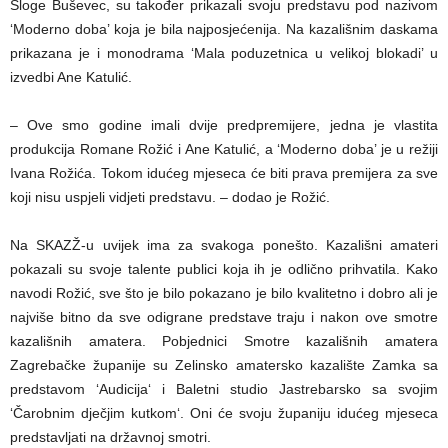
Sloge Buševec, su također prikazali svoju predstavu pod nazivom
‘Moderno doba’ koja je bila najposjećenija. Na kazališnim daskama
prikazana je i monodrama ‘Mala poduzetnica u velikoj blokadi’ u
izvedbi Ane Katulić.
– Ove smo godine imali dvije predpremijere, jedna je vlastita
produkcija Romane Rožić i Ane Katulić, a ‘Moderno doba’ je u režiji
Ivana Rožića. Tokom idućeg mjeseca će biti prava premijera za sve
koji nisu uspjeli vidjeti predstavu. – dodao je Rožić.
Na SKAZŽ-u uvijek ima za svakoga ponešto. Kazališni amateri
pokazali su svoje talente publici koja ih je odlično prihvatila. Kako
navodi Rožić, sve što je bilo pokazano je bilo kvalitetno i dobro ali je
najviše bitno da sve odigrane predstave traju i nakon ove smotre
kazališnih amatera. Pobjednici Smotre kazališnih amatera
Zagrebačke županije su Zelinsko amatersko kazalište Zamka sa
predstavom ‘Audicija‘ i Baletni studio Jastrebarsko sa svojim
‘Čarobnim dječjim kutkom‘. Oni će svoju županiju idućeg mjeseca
predstavljati na državnoj smotri.