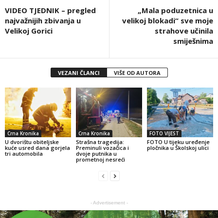
VIDEO TJEDNIK – pregled
„Mala poduzetnica u
najvažnijih zbivanja u
velikoj blokadi“ sve moje
Velikoj Gorici
strahove učinila
smiješnima
VEZANI ČLANCI
VIŠE OD AUTORA
Crna Kronika
Crna Kronika
FOTO VIJEST
U dvorištu obiteljske
Strašna tragedija:
FOTO U tijeku uređenje
kuće usred dana gorjela
Preminuli vozačica i
pločnika u Školskoj ulici
tri automobila
dvoje putnika u
prometnoj nesreći
- Advertisement -