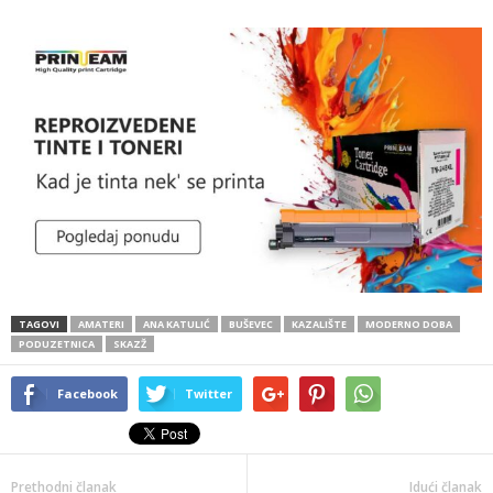
TAGOVI
AMATERI
ANA KATULIĆ
BUŠEVEC
KAZALIŠTE
MODERNO DOBA
PODUZETNICA
SKAZŽ
Facebook
Twitter
Prethodni članak
Idući članak